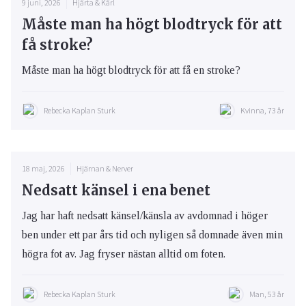
9 juni, 2026
Hjärta & Kärl
Måste man ha högt blodtryck för att
få stroke?
Måste man ha högt blodtryck för att få en stroke?
Rebecka Kaplan Sturk
Kvinna, 73 år
18 maj, 2026
Hjärnan & Nerver
Nedsatt känsel i ena benet
Jag har haft nedsatt känsel/känsla av avdomnad i höger
ben under ett par års tid och nyligen så domnade även min
högra fot av. Jag fryser nästan alltid om foten.
Rebecka Kaplan Sturk
Man, 53 år