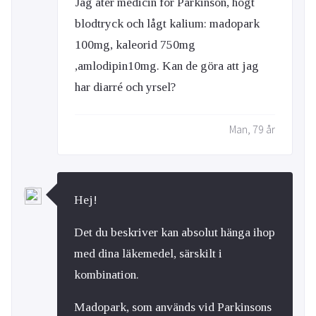
Jag äter medicin för Parkinson, högt
blodtryck och lågt kalium: madopark
100mg, kaleorid 750mg
,amlodipin10mg. Kan de göra att jag
har diarré och yrsel?
Man, 79 år
Hej!
Det du beskriver kan absolut hänga ihop
med dina läkemedel, särskilt i
kombination.
Madopark, som används vid Parkinsons