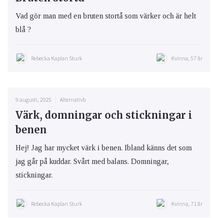
Vad gör man med en bruten stortå som värker och är helt
blå ?
Rebecka Kaplan Sturk
Kvinna, 57 år
9 augusti, 2025
Alternativb
Värk, domningar och stickningar i
benen
Hej! Jag har mycket värk i benen. Ibland känns det som
jag går på kuddar. Svårt med balans. Domningar,
stickningar.
Rebecka Kaplan Sturk
Kvinna, 71 år