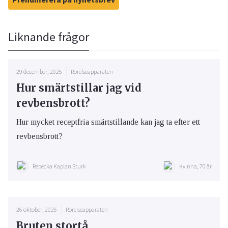
Liknande frågor
29 december, 2025
Rörelseapparaten
Hur smärtstillar jag vid
revbensbrott?
Hur mycket receptfria smärtstillande kan jag ta efter ett
revbensbrott?
Rebecka Kaplan Sturk
Kvinna, 70 år
26 oktober, 2025
Rörelseapparaten
Bruten stortå