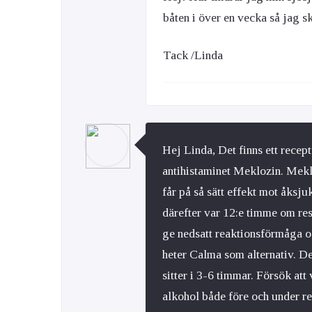
båten i över en vecka så jag 
Tack /Linda
Hej Linda, Det finns ett recept
antihistaminet Meklozin. Mekl
får på så sätt effekt mot åksju
därefter var 12:e timme om re
ge nedsatt reaktionsförmåga o
heter Calma som alternativ. De
sitter i 3-6 timmar. Försök att
alkohol både före och under res