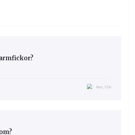
armfickor?
Man, 73 år
dom?