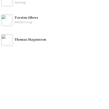
Neurologi
Torsten Olbers
Metabol kirurgi
Thomas Magnusson