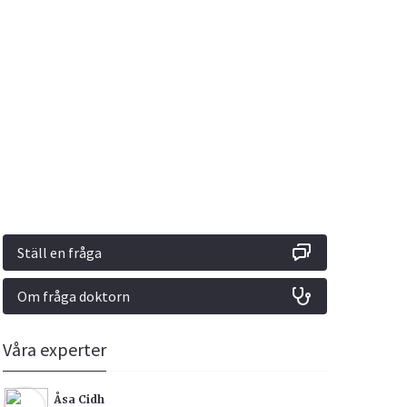
Vacciner
Hjärta & Kärl
Hud & Hår
Rökavvänjning
Sex & Samliv
din
e besvara
Rörelseapparaten
Sömn & Stress
ar
n
Ställ en fråga
Om fråga doktorn
icy.
Våra experter
Åsa Cidh