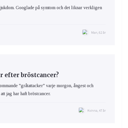
 sjukdom. Googlade på symtom och det liknar verkligen
Man, 62 år
 efter bröstcancer?
rkommande ”gråtattacker” varje morgon, ångest och
att jag har haft bröstcancer.
Kvinna, 47 år