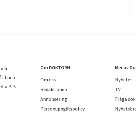
Om DOKTORN
Mer av D
och
ård och
Om oss
Nyheter
edia AB
Redaktionen
TV
Annonsering
Fråga dok
Personuppgiftspolicy
Nyhetsbr