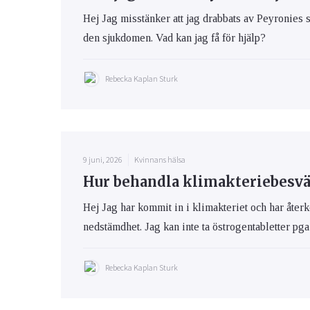
Hej Jag misstänker att jag drabbats av Peyronies
den sjukdomen. Vad kan jag få för hjälp?
Rebecka Kaplan Sturk
9 juni, 2026
Kvinnans hälsa
Hur behandla klimakteriebesvär
Hej Jag har kommit in i klimakteriet och har åte
nedstämdhet. Jag kan inte ta östrogentabletter pga 
Rebecka Kaplan Sturk