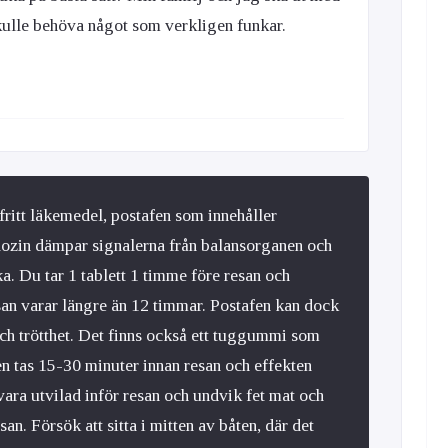
skulle behöva något som verkligen funkar.
fritt läkemedel, postafen som innehåller
ozin dämpar signalerna från balansorganen och
ka. Du tar 1 tablett 1 timme före resan och
san varar längre än 12 timmar. Postafen kan dock
ch trötthet. Det finns också ett tuggummi som
n tas 15-30 minuter innan resan och effekten
 vara utvilad inför resan och undvik fet mat och
an. Försök att sitta i mitten av båten, där det