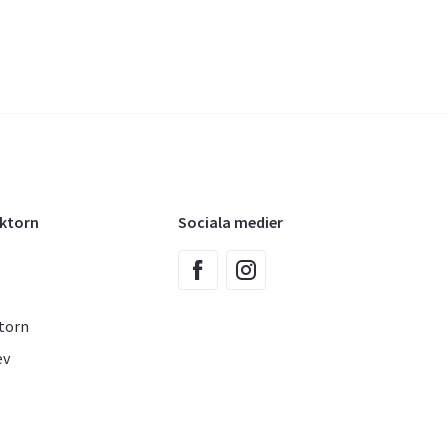
oktorn
Sociala medier
torn
ev