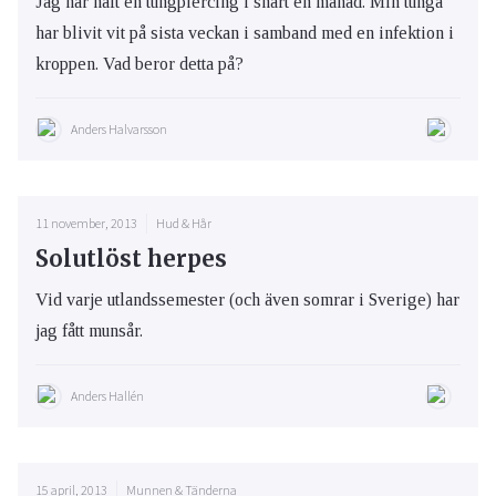
Jag har haft en tungpiercing i snart en månad. Min tunga
har blivit vit på sista veckan i samband med en infektion i
kroppen. Vad beror detta på?
Anders Halvarsson
11 november, 2013
Hud & Hår
Solutlöst herpes
Vid varje utlandssemester (och även somrar i Sverige) har
jag fått munsår.
Anders Hallén
15 april, 2013
Munnen & Tänderna