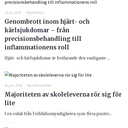
13 juli, 2026
Hjärta & Kärl
Genombrott inom hjärt- och
kärlsjukdomar – från
precisionsbehandling till
inflammationens roll
Hjärt- och kärlsjukdomar är fortfarande den vanligaste ...
16 juni, 2026
Barn & Graviditet
Majoriteten av skoleleverna rör sig för
lite
I en enkät från Folkhälsomyndigheten syns flera positiv...