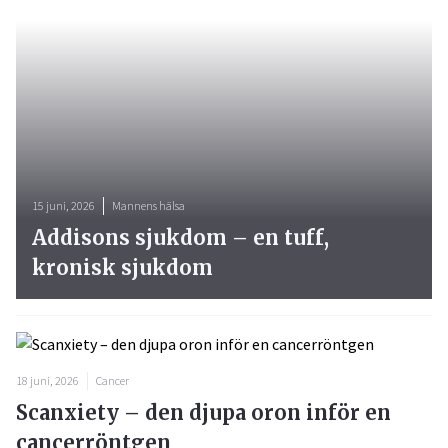
15 juni, 2026
Mannens hälsa
Addisons sjukdom – en tuff,
kronisk sjukdom
18 juni, 2026
Cancer
Scanxiety – den djupa oron inför en
cancerröntgen