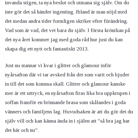
invanda stigen, ta nya beslut och utmana sig själv. Om du
inte gör det så händer ingenting. Ibland är man nöjd med
det medan andra tider formligen skriker efter förändring.
Vad som är vad, det vet bara du själv. I första krönikan på
det nya året kommer jag med goda råd hur just du kan
skapa dig ett nytt och fantastiskt 2013.
Just nu stannar vi kvar i glitter och glamour inför
nyårsafton där vi tar avsked från det som varit och bjuder
in till det som komma skall. Glitter och glamour kanske
mer är ett uttryck, en nyårsafton firas lika bra uppkrupen i
soffan framför en brinnande brasa som skålandes i goda
vänners och familjens lag. Huvudsaken är att du gör det du
själv vill och kan känna ända in i själen att ”så bra jag har
det här och nu”.