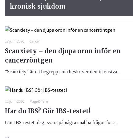
kronisk sjukdom
18 juni, 2026
Cancer
Scanxiety – den djupa oron inför en
cancerröntgen
”Scanxiety” är ett begrepp som beskriver den intensiva ...
11 juni, 2026
Mage & Tarm
Har du IBS? Gör IBS-testet!
Gör IBS-testet idag, svara på några snabba frågor för a...