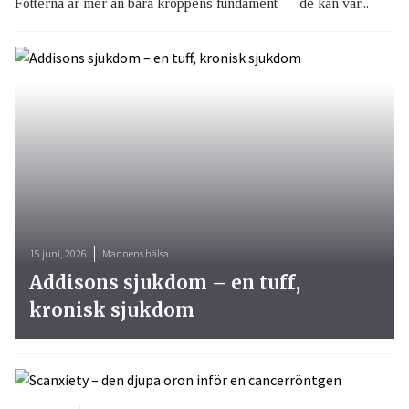
Fötterna är mer än bara kroppens fundament — de kan var...
15 juni, 2026
Mannens hälsa
Addisons sjukdom – en tuff,
kronisk sjukdom