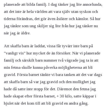
planerade att bilda familj. I dag tänker jag lite annorlunda,
att det inte är hela världen att vara själv utan syskon och
tiderna förändras, det gör även åsikter och känslor. Så hur
jag tänkte som ung skiljer sig lite från hur jag tänker nu
när jag är äldre.
Att skaffa barn är laddat, vissa får tyvärr inte barn på
”vanligt vis” hur mycket de än försöker. När vi planerade
familj och särskilt barn nummer två vägrade jag ta in att
min fetma skulle kunna påverka möjligheterna att bli
gravid. Första barnet tänkte vi bara tanken att det var dags
att skaffa barn så var jag gravid och den mullighet jag
hade då satte inte stopp för det. Däremot den fetma jag
hade skapat efter första barnet, + 30 kilo, satte käppar i
hjulet när det kom till att bli gravid en andra gång.