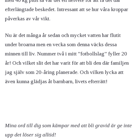
men 40 kg plus så var det ett helvete för att få det där
efterlängtade beskedet. Intressant att se hur våra kroppar
påverkas av vår vikt.
Nu är det många år sedan och mycket vatten har flutit
under broarna men en vecka som denna väcks dessa
minnen till liv. Nummer två i mitt ”fotbollslag” fyller 20
år! Och vilket slit det har varit för att bli den där familjen
jag själv som 20-åring planerade. Och vilken lycka att
även kunna glädjas åt barnbarn, livets efterrätt!
Mina ord till dig som kämpar med att bli gravid är ge inte
upp det löser sig alltid!