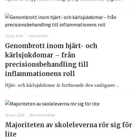
13 juli, 2026
Hjärta & Kärl
Genombrott inom hjärt- och
kärlsjukdomar – från
precisionsbehandling till
inflammationens roll
Hjärt- och kärlsjukdomar är fortfarande den vanligaste ...
16 juni, 2026
Barn & Graviditet
Majoriteten av skoleleverna rör sig för
lite