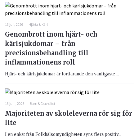
13 juli, 2026
Hjärta & Kärl
Genombrott inom hjärt- och
kärlsjukdomar – från
precisionsbehandling till
inflammationens roll
Hjärt- och kärlsjukdomar är fortfarande den vanligaste ...
16 juni, 2026
Barn & Graviditet
Majoriteten av skoleleverna rör sig för
lite
I en enkät från Folkhälsomyndigheten syns flera positiv...