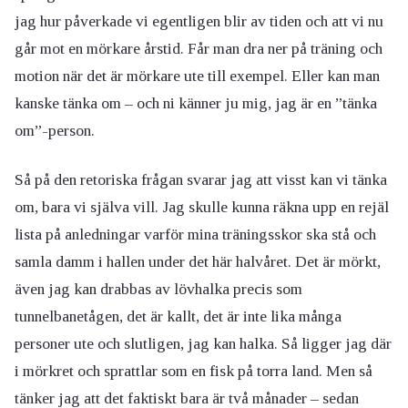
jag hur påverkade vi egentligen blir av tiden och att vi nu
går mot en mörkare årstid. Får man dra ner på träning och
motion när det är mörkare ute till exempel. Eller kan man
kanske tänka om – och ni känner ju mig, jag är en ”tänka
om”-person.
Så på den retoriska frågan svarar jag att visst kan vi tänka
om, bara vi själva vill. Jag skulle kunna räkna upp en rejäl
lista på anledningar varför mina träningsskor ska stå och
samla damm i hallen under det här halvåret. Det är mörkt,
även jag kan drabbas av lövhalka precis som
tunnelbanetågen, det är kallt, det är inte lika många
personer ute och slutligen, jag kan halka. Så ligger jag där
i mörkret och sprattlar som en fisk på torra land. Men så
tänker jag att det faktiskt bara är två månader – sedan