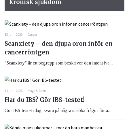
kronisk sjukdom
18 juni, 2026
Cancer
Scanxiety – den djupa oron inför en
cancerröntgen
”Scanxiety” är ett begrepp som beskriver den intensiva ...
11 juni, 2026
Mage & Tarm
Har du IBS? Gör IBS-testet!
Gör IBS-testet idag, svara på några snabba frågor för a...