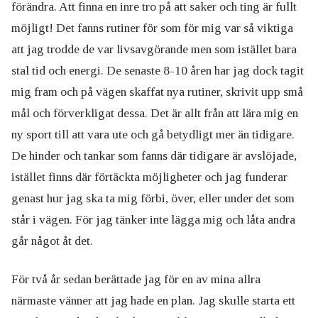
förändra. Att finna en inre tro på att saker och ting är fullt
möjligt! Det fanns rutiner för som för mig var så viktiga
att jag trodde de var livsavgörande men som istället bara
stal tid och energi. De senaste 8-10 åren har jag dock tagit
mig fram och på vägen skaffat nya rutiner, skrivit upp små
mål och förverkligat dessa. Det är allt från att lära mig en
ny sport till att vara ute och gå betydligt mer än tidigare.
De hinder och tankar som fanns där tidigare är avslöjade,
istället finns där förtäckta möjligheter och jag funderar
genast hur jag ska ta mig förbi, över, eller under det som
står i vägen. För jag tänker inte lägga mig och låta andra
går något åt det.
För två år sedan berättade jag för en av mina allra
närmaste vänner att jag hade en plan. Jag skulle starta ett