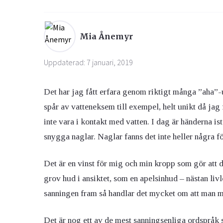
Ögon & Öron
Mia Ånemyr
Övervikt
Uppdaterad: 7 januari, 2019
Det har jag fått erfara genom riktigt många ”aha”-up
spår av vatteneksem till exempel, helt unikt då jag
inte vara i kontakt med vatten. I dag är händerna is
snygga naglar. Naglar fanns det inte heller några fö
Det är en vinst för mig och min kropp som gör att de
grov hud i ansiktet, som en apelsinhud – nästan livl
sanningen fram så handlar det mycket om att man m
Det är nog ett av de mest sanningsenliga ordspråk 