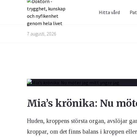
Hitta vård
Pat
Prenum
Fråga 
7 augusti, 2026
Alternativbehandling
Barn & Graviditet
Bättre liv
Glöm inte 
Här kan du
skräppost
alla frågo
Email
experterna
besvarade
Kvinnans hälsa
Luftvägarna & Allergi
Mia’s krönika: Nu möte
Jag h
behan
Huden, kroppens största organ, avslöjar ga
kroppar, om det finns balans i kroppen eller