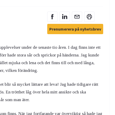
Prenumerera på nyhetsbrev
plevelser under de senaste tio åren. I dag finns inte ett
 förr hade stora sår och sprickor på händerna. Jag kunde
tället mjuka och lena och det finns till och med långa,
rr, vilken förändring.
t blir så mycket lättare att leva! Jag hade tidigare rätt
ös. En trötthet låg över hela mitt ansikte och ska
år som man äter.
som finns. När jag fortfarande var överviktig så hade jag