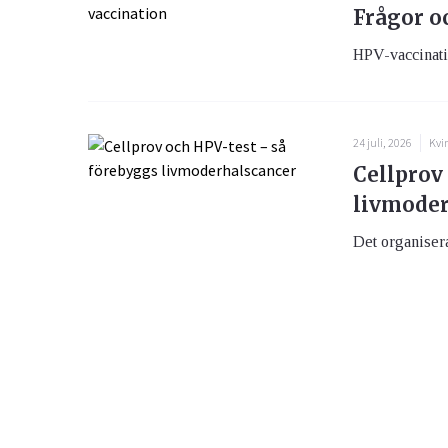
Frågor o
HPV-vaccination
24 juli, 2026
Kvi
Cellprov
livmoder
Det organiser