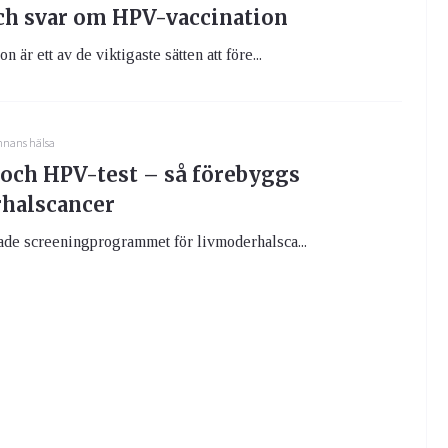
ch svar om HPV-vaccination
 är ett av de viktigaste sätten att före...
nnans hälsa
 och HPV-test – så förebyggs
halscancer
ade screeningprogrammet för livmoderhalsca...