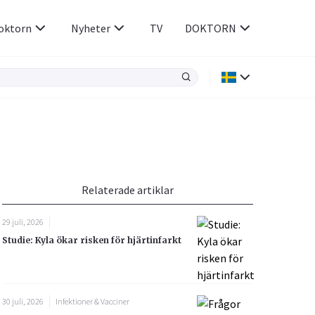
oktorn
Nyheter
TV
DOKTORN
Hjärnan & Nerver
Infektioner &
Vacciner
Hjärta & Kärl
din
e besvara
Hud & Hår
ar
n
Relaterade artiklar
Rökavvänjning
Sex & Samliv
29 juli, 2026
Rörelseapparaten
Sömn & Stress
Studie: Kyla ökar risken för hjärtinfarkt
icy.
30 juli, 2026
Infektioner & Vacciner