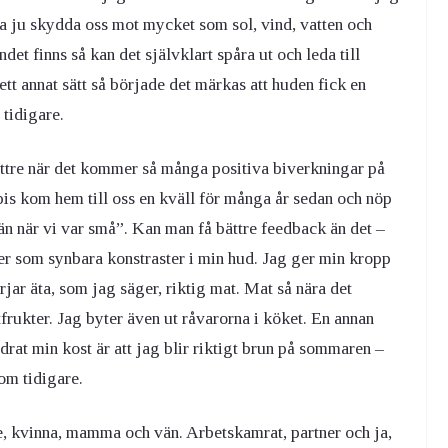
a ju skydda oss mot mycket som sol, vind, vatten och
det finns så kan det självklart spåra ut och leda till
tt annat sätt så började det märkas att huden fick en
 tidigare.
t bättre när det kommer så många positiva biverkningar på
is kom hem till oss en kväll för många år sedan och nöp
än när vi var små”. Kan man få bättre feedback än det –
änder som synbara konstraster i min hud. Jag ger min kropp
jar äta, som jag säger, riktig mat. Mat så nära det
rukter. Jag byter även ut råvarorna i köket. En annan
rat min kost är att jag blir riktigt brun på sommaren –
om tidigare.
e, kvinna, mamma och vän. Arbetskamrat, partner och ja,