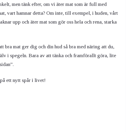
 enkelt, men tänk efter, om vi äter mat som är full med
t, vart hamnar detta? Om inte, till exempel, i huden, vårt
vaknar upp och äter mat som gör oss hela och rena, starka
 att bra mat ger dig och din hud så bra med näring att du,
v i spegeln. Bara av att tänka och framförallt göra, lite
sidan”.
 ett nytt spår i livet!