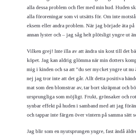
alla dessa problem och fler med min hud. Huden sk
alla föroreningar som vi utsätts för. Om inte motstån
eksem eller andra problem. När jag började äta på e
annan lyster och – jag såg helt plötsligt yngre ut än
Vilken grej! Inte illa av att ändra sin kost till de
köpet. Jag kan aldrig glömma när min dotters komp
mig i kinden och sa att ”du ser mycket yngre ut nu 
nej jag tror inte att det går. Allt detta positiva h
mat som den blomstrar av, tar bort skräpmat och bör
ursprungliga som möjligt. Frukt, grönsaker och rotf
synbar effekt på huden i samband med att jag föränd
och tappar inte färgen över vintern på samma sätt s
Jag blir som en nyutsprungen yngre, fast ändå äldr