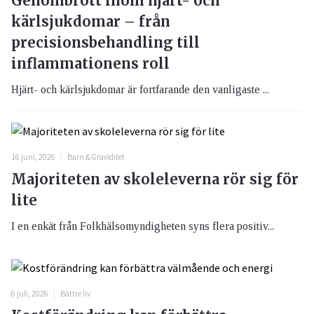
Genombrott inom hjärt- och
kärlsjukdomar – från
precisionsbehandling till
inflammationens roll
Hjärt- och kärlsjukdomar är fortfarande den vanligaste ...
16 juni, 2026
Barn & Graviditet
Majoriteten av skoleleverna rör sig för
lite
I en enkät från Folkhälsomyndigheten syns flera positiv...
6 juli, 2026
Bättre liv