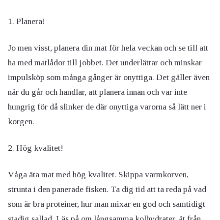
1. Planera!
Jo men visst, planera din mat för hela veckan och se till att
ha med matlådor till jobbet. Det underlättar och minskar
impulsköp som många gånger är onyttiga. Det gäller även
när du går och handlar, att planera innan och var inte
hungrig för då slinker de där onyttiga varorna så lätt ner i
korgen.
2. Hög kvalitet!
Våga äta mat med hög kvalitet. Skippa varmkorven,
strunta i den panerade fisken. Ta dig tid att ta reda på vad
som är bra proteiner, hur man mixar en god och samtidigt
stadig sallad. Läs på om långsamma kolhydrater, ät från