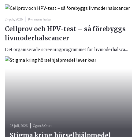
24 juli, 2026
Kvinnans hälsa
Cellprov och HPV-test – så förebyggs
livmoderhalscancer
Det organiserade screeningprogrammet för livmoderhalsca...
13 juli, 2026
Ögon & Öron
Stigma kring hörselhjälpmedel