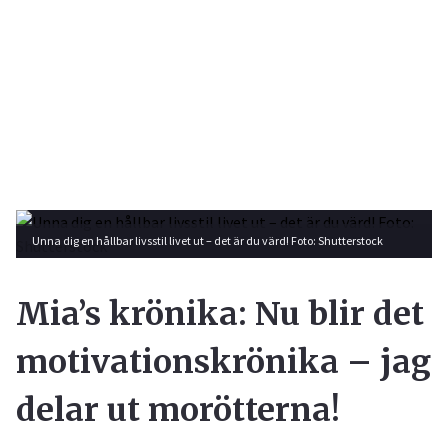
Unna dig en hållbar livsstil livet ut – det är du värd! Foto: Shutterstock
Mia’s krönika: Nu blir det
motivationskrönika – jag
delar ut morötterna!