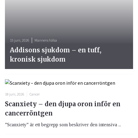
15 juni, 2026
Mannens hälsa
Addisons sjukdom – en tuff,
kronisk sjukdom
18 juni, 2026
Cancer
Scanxiety – den djupa oron inför en
cancerröntgen
”Scanxiety” är ett begrepp som beskriver den intensiva ...