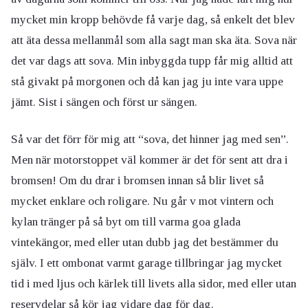
mycket min kropp behövde få varje dag, så enkelt det blev
att äta dessa mellanmål som alla sagt man ska äta. Sova när
det var dags att sova. Min inbyggda tupp får mig alltid att
stå givakt på morgonen och då kan jag ju inte vara uppe
jämt. Sist i sängen och först ur sängen.
Så var det förr för mig att “sova, det hinner jag med sen”.
Men när motorstoppet väl kommer är det för sent att dra i
bromsen! Om du drar i bromsen innan så blir livet så
mycket enklare och roligare. Nu går v mot vintern och
kylan tränger på så byt om till varma goa glada
vintekängor, med eller utan dubb jag det bestämmer du
själv. I ett ombonat varmt garage tillbringar jag mycket
tid i med ljus och kärlek till livets alla sidor, med eller utan
reservdelar så kör jag vidare dag för dag.