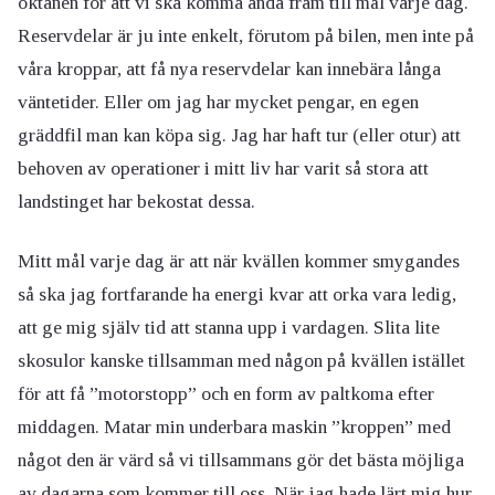
oktanen för att vi ska komma ända fram till mål varje dag.
Reservdelar är ju inte enkelt, förutom på bilen, men inte på
våra kroppar, att få nya reservdelar kan innebära långa
väntetider. Eller om jag har mycket pengar, en egen
gräddfil man kan köpa sig. Jag har haft tur (eller otur) att
behoven av operationer i mitt liv har varit så stora att
landstinget har bekostat dessa.
Mitt mål varje dag är att när kvällen kommer smygandes
så ska jag fortfarande ha energi kvar att orka vara ledig,
att ge mig själv tid att stanna upp i vardagen. Slita lite
skosulor kanske tillsamman med någon på kvällen istället
för att få ”motorstopp” och en form av paltkoma efter
middagen. Matar min underbara maskin ”kroppen” med
något den är värd så vi tillsammans gör det bästa möjliga
av dagarna som kommer till oss. När jag hade lärt mig hur