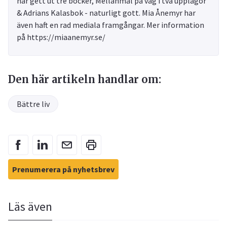
har gett ut tre böcker, Mellanmål på väg i två upplagor
& Adrians Kalasbok - naturligt gott. Mia Ånemyr har
även haft en rad mediala framgångar. Mer information
på https://miaanemyr.se/
Den här artikeln handlar om:
Bättre liv
Prenumerera på nyhetsbrev
Läs även