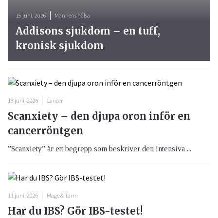
15 juni, 2026
Mannens hälsa
Addisons sjukdom – en tuff,
kronisk sjukdom
18 juni, 2026
Cancer
Scanxiety – den djupa oron inför en
cancerröntgen
”Scanxiety” är ett begrepp som beskriver den intensiva ...
11 juni, 2026
Mage & Tarm
Har du IBS? Gör IBS-testet!