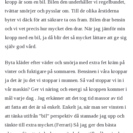
kropp är som en bil. Bilen den underhåller vi regelbundet,
tvättar smörjer och pysslar om. Till de olika årstiderna
byter vi däck för att säkrare ta oss fram. Bilen drar bensin
och vi vet precis hur mycket den drar. När jag jämför min
kropp med en bil, ja då blir det så mycket lättare att ge sig
själv god vård.
Byta kläder efter väder och smörja med extra fet kräm på
vinter och fuktigare på sommaren. Bensinen i våra kroppar
ja det är ju det vi stoppar i munnen. Så vad stoppar vi in i
vår maskin? Ger vi näring och energi så kroppen kommer i
mål varje dag . Jag erkänner att det tog tid massor av tid
att fatta att det är så enkelt. Enkelt ja, när man ser vinsten i
att tänka utifrån ”bil” perspektiv då stannade jag upp och
tänkte till extra mycket.(Ferrari) Så jag ger den bästa