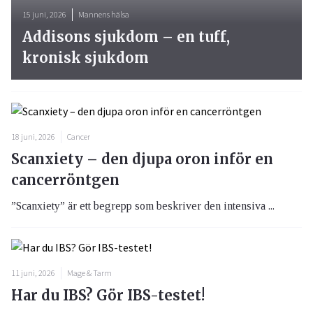
15 juni, 2026
Mannens hälsa
Addisons sjukdom – en tuff,
kronisk sjukdom
18 juni, 2026
Cancer
Scanxiety – den djupa oron inför en
cancerröntgen
”Scanxiety” är ett begrepp som beskriver den intensiva ...
11 juni, 2026
Mage & Tarm
Har du IBS? Gör IBS-testet!