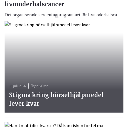
livmoderhalscancer
Det organiserade screeningprogrammet för livmoderhalsca...
13 juli, 2026
Ögon & Öron
Stigma kring hörselhjälpmedel
lever kvar