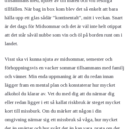
tillsammans med, njuter av till maten och vid festliga
tillfällen. När bag in box kom blev det så enkelt att bara
hälla upp ett glas sådär ”kontinentalt”, mitt i veckan. Snart
är det dags för Midsommar och det är väl inte helt otippat
att det står såväl nubbe som vin och öl på borden runt om i
landet.
Visst ska vi kunna njuta av midsommar, semester och
förhoppningsvis en vacker sommar tillsammans med familj
och vänner. Min enda uppmaning är att du redan innan
lägger fram en mental plan och konstaterar hur mycket
alkohol du klarar av. Vet du med dig att du närmar dig
eller redan ligger i ett så kallat riskbruk är steget mycket
kort till missburk. Om du märker att någon i din
omgivning närmar sig ett missbruk så våga, hur mycket
det än smärtar och hur svårt det än kan vara, prata om det.