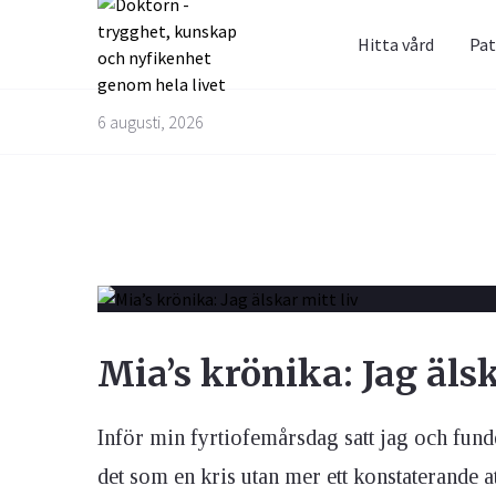
Hitta vård
Pat
Prenum
Fråga 
6 augusti, 2026
Alternativbehandling
Barn & Graviditet
Bättre liv
Glöm inte 
Här kan du
skräppost
alla frågo
Email
experterna
besvarade
Kvinnans hälsa
Luftvägarna & Allergi
Mia’s krönika: Jag älsk
Jag h
behan
Inför min fyrtiofemårsdag satt jag och fund
det som en kris utan mer ett konstaterande a