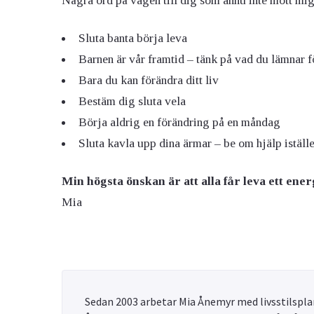
Några ord på vägen till dig som ännu inte mött mig
Sluta banta börja leva
Barnen är vår framtid – tänk på vad du lämnar fö
Bara du kan förändra ditt liv
Bestäm dig sluta vela
Börja aldrig en förändring på en måndag
Sluta kavla upp dina ärmar – be om hjälp iställe
Min högsta önskan är att alla får leva ett energ
Mia
Sedan 2003 arbetar Mia Ånemyr med livsstilsplan