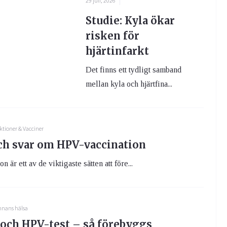
29 juli, 2026
Studie: Kyla ökar
risken för
hjärtinfarkt
Det finns ett tydligt samband
mellan kyla och hjärtfina...
ktioner & Vacciner
ch svar om HPV-vaccination
 är ett av de viktigaste sätten att före...
nnans hälsa
 och HPV-test – så förebyggs