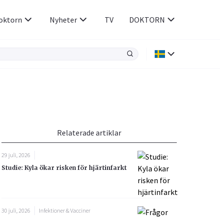
oktorn
Nyheter
TV
DOKTORN
Hjärnan & Nerver
Infektioner &
Vacciner
Hjärta & Kärl
din
e besvara
Hud & Hår
ar
n
Relaterade artiklar
Rökavvänjning
Sex & Samliv
29 juli, 2026
Rörelseapparaten
Sömn & Stress
Studie: Kyla ökar risken för hjärtinfarkt
icy.
30 juli, 2026
Infektioner & Vacciner