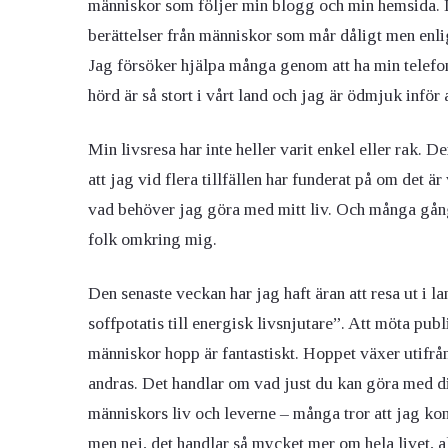
människor som följer min blogg och min hemsida. D
berättelser från människor som mår dåligt men enli
Jag försöker hjälpa många genom att ha min telefon
hörd är så stort i vårt land och jag är ödmjuk inför
Min livsresa har inte heller varit enkel eller rak. 
att jag vid flera tillfällen har funderat på om det är
vad behöver jag göra med mitt liv. Och många gånger
folk omkring mig.
Den senaste veckan har jag haft äran att resa ut i 
soffpotatis till energisk livsnjutare”. Att möta pub
människor hopp är fantastiskt. Hoppet växer utifrån
andras. Det handlar om vad just du kan göra med di
människors liv och leverne – många tror att jag k
men nej, det handlar så mycket mer om hela livet, al