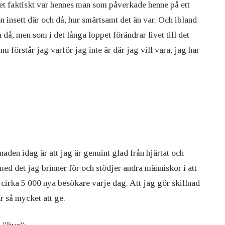
 det faktiskt var hennes man som påverkade henne på ett
n insett där och då, hur smärtsamt det än var. Och ibland
 då, men som i det långa loppet förändrar livet till det
u förstår jag varför jag inte är där jag vill vara, jag har
lnaden idag är att jag är genuint glad från hjärtat och
 med det jag brinner för och stödjer andra människor i att
 cirka 5 000 nya besökare varje dag. Att jag gör skillnad
ar så mycket att ge.