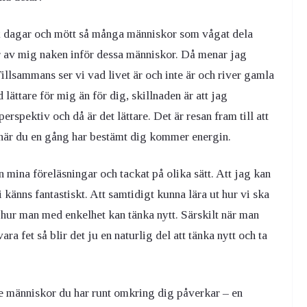
ex dagar och mött så många människor som vågat dela
är av mig naken inför dessa människor. Då menar jag
illsammans ser vi vad livet är och inte är och river gamla
lättare för mig än för dig, skillnaden är att jag
erspektiv och då är det lättare. Det är resan fram till att
när du en gång har bestämt dig kommer energin.
n mina föreläsningar och tackat på olika sätt. Att jag kan
 känns fantastiskt. Att samtidigt kunna lära ut hur vi ska
hur man med enkelhet kan tänka nytt. Särskilt när man
ra fet så blir det ju en naturlig del att tänka nytt och ta
d. De människor du har runt omkring dig påverkar – en