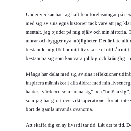
Under veckan har jag haft fem föreläsningar på s
med sig av sina egna historier tack vare att jag kl
mentalt, jag bjuder på mig själv och min historia. T
murar och bygger nya möjligheter. Det är inte alltid 
bestämde mig för hur mitt liv ska se ut utifrån mitt p
bestämma sig som kan vara jobbig och krånglig – 
Många har delat med sig av sina reflektioner utifrå
inspirera människor i alla åldrar med min livsenergi
hantera värdeord som ”unna sig” och ”belöna sig”, 
som jag har gjort överviktsoperationer för att inte va
bort de gamla invanda ovanorna.
Att skaffa dig en ny livsstil tar tid. Låt det ta ti