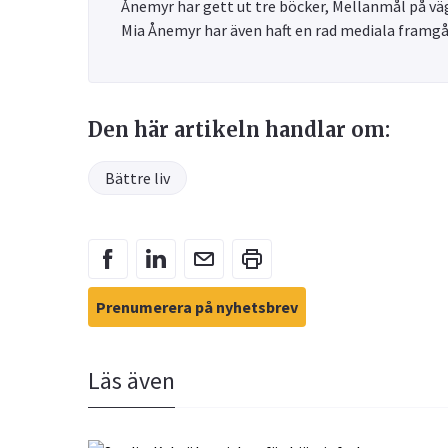
Ånemyr har gett ut tre böcker, Mellanmål på väg
Mia Ånemyr har även haft en rad mediala framg
Den här artikeln handlar om:
Bättre liv
Prenumerera på nyhetsbrev
Läs även