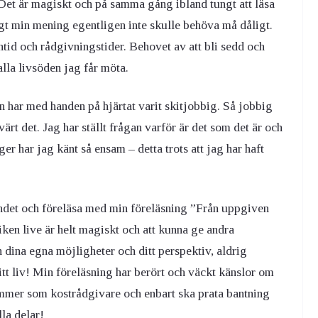
et är magiskt och på samma gång ibland tungt att läsa
gt min mening egentligen inte skulle behöva må dåligt.
tid och rådgivningstider. Behovet av att bli sedd och
 alla livsöden jag får möta.
Den har med handen på hjärtat varit skitjobbig. Så jobbig
 värt det. Jag har ställt frågan varför är det som det är och
 har jag känt så ensam – detta trots att jag har haft
landet och föreläsa med min föreläsning ”Från uppgiven
liken live är helt magiskt och att kunna ge andra
 dina egna möjligheter och ditt perspektiv, aldrig
tt liv! Min föreläsning har berört och väckt känslor om
ommer som kostrådgivare och enbart ska prata bantning
la delar!