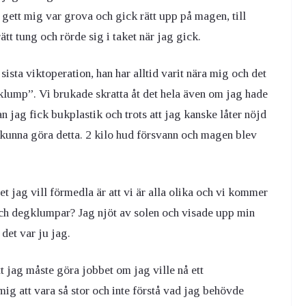
gett mig var grova och gick rätt upp på magen, till
tt tung och rörde sig i taket när jag gick.
sista viktoperation, han har alltid varit nära mig och det
klump”. Vi brukade skratta åt det hela även om jag hade
 jag fick bukplastik och trots att jag kanske låter nöjd
t kunna göra detta. 2 kilo hud försvann och magen blev
det jag vill förmedla är att vi är alla olika och vi kommer
och degklumpar? Jag njöt av solen och visade upp min
det var ju jag.
t jag måste göra jobbet om jag ville nå ett
 mig att vara så stor och inte förstå vad jag behövde