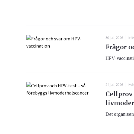
30 juli, 2026
Infe
Frågor o
HPV-vaccination
24 juli, 2026
Kvi
Cellprov
livmoder
Det organiser