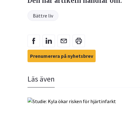
Den här artikeln handlar om:
Bättre liv
Prenumerera på nyhetsbrev
Läs även