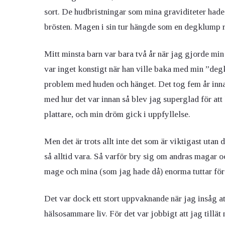
sort. De hudbristningar som mina graviditeter hade 
brösten. Magen i sin tur hängde som en degklump rä
Mitt minsta barn var bara två år när jag gjorde min 
var inget konstigt när han ville baka med min ”deg
problem med huden och hänget. Det tog fem år innan
med hur det var innan så blev jag superglad för at
plattare, och min dröm gick i uppfyllelse.
Men det är trots allt inte det som är viktigast utan 
så alltid vara. Så varför bry sig om andras magar 
mage och mina (som jag hade då) enorma tuttar för 
Det var dock ett stort uppvaknande när jag insåg at
hälsosammare liv. För det var jobbigt att jag tillät