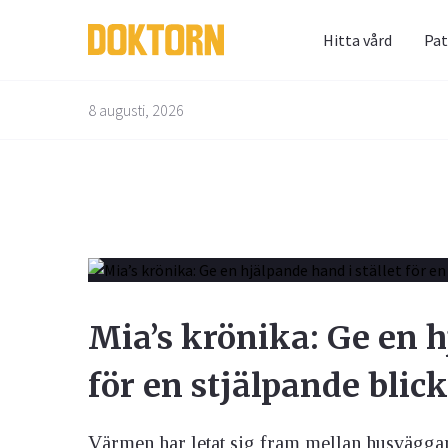
Hitta vård
Pat
Prenum
Fråga 
8 augusti, 2026
Alternativbehandling
Barn & Graviditet
Bättre liv
Glöm inte 
Här kan du
skräppost
alla frågo
Email
experterna
besvarade
Kvinnans hälsa
Luftvägarna & Allergi
Mia’s krönika: Ge en h
Jag h
behan
för en stjälpande blick
Värmen har letat sig fram mellan husväggarn