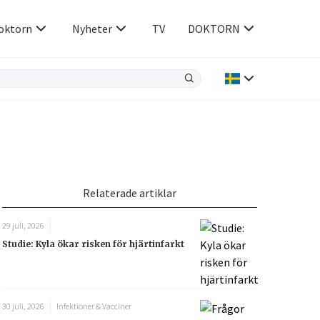
oktorn
Nyheter
TV
DOKTORN
Hjärnan & Nerver
Infektioner &
Vacciner
Hjärta & Kärl
din
e besvara
Hud & Hår
ar
n
Relaterade artiklar
Rökavvänjning
Sex & Samliv
29 juli, 2026
Rörelseapparaten
Sömn & Stress
Studie: Kyla ökar risken för hjärtinfarkt
icy.
30 juli, 2026
Infektioner & Vacciner