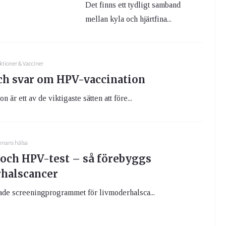
Det finns ett tydligt samband
mellan kyla och hjärtfina...
ktioner & Vacciner
ch svar om HPV-vaccination
 är ett av de viktigaste sätten att före...
nnans hälsa
 och HPV-test – så förebyggs
halscancer
ade screeningprogrammet för livmoderhalsca...