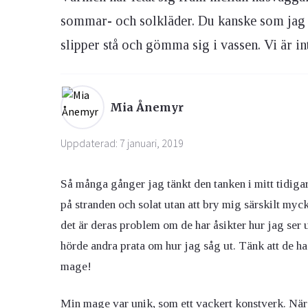
sommar- och solkläder. Du kanske som jag tä
Ögon & Öron
slipper stå och gömma sig i vassen. Vi är in
Övervikt
Mia Ånemyr
Uppdaterad: 7 januari, 2019
Så många gånger jag tänkt den tanken i mitt tidigar
på stranden och solat utan att bry mig särskilt mycke
det är deras problem om de har åsikter hur jag ser u
hörde andra prata om hur jag såg ut. Tänk att de ha
mage!
Min mage var unik, som ett vackert konstverk. När 