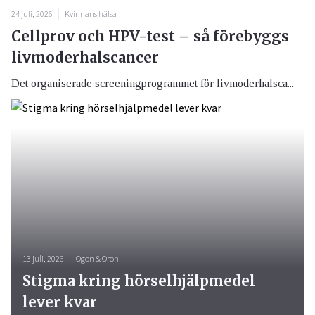
24 juli, 2026
Kvinnans hälsa
Cellprov och HPV-test – så förebyggs
livmoderhalscancer
Det organiserade screeningprogrammet för livmoderhalsca...
13 juli, 2026
Ögon & Öron
Stigma kring hörselhjälpmedel
lever kvar