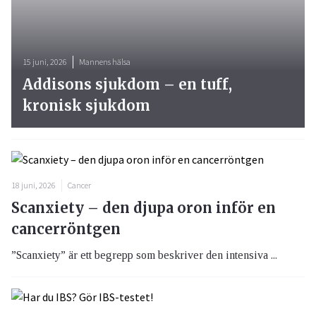
15 juni, 2026
Mannens hälsa
Addisons sjukdom – en tuff,
kronisk sjukdom
18 juni, 2026
Cancer
Scanxiety – den djupa oron inför en
cancerröntgen
”Scanxiety” är ett begrepp som beskriver den intensiva ...