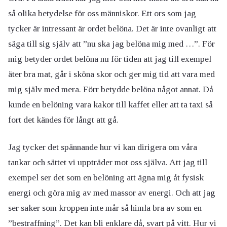
så olika betydelse för oss människor. Ett ors som jag
tycker är intressant är ordet belöna. Det är inte ovanligt att
säga till sig själv att ”nu ska jag belöna mig med …”. För
mig betyder ordet belöna nu för tiden att jag till exempel
äter bra mat, går i sköna skor och ger mig tid att vara med
mig själv med mera. Förr betydde belöna något annat. Då
kunde en belöning vara kakor till kaffet eller att ta taxi så
fort det kändes för långt att gå.
Jag tycker det spännande hur vi kan dirigera om våra
tankar och sättet vi uppträder mot oss själva. Att jag till
exempel ser det som en belöning att ägna mig åt fysisk
energi och göra mig av med massor av energi. Och att jag
ser saker som kroppen inte mår så himla bra av som en
”bestraffning”. Det kan bli enklare då, svart på vitt. Hur vi