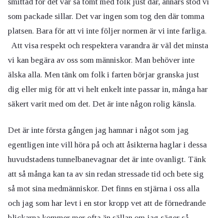
smittad för det var så tomt med folk just där, annars stod vi
som packade sillar. Det var ingen som tog den där tomma
platsen. Bara för att vi inte följer normen är vi inte farliga.
Att visa respekt och respektera varandra är väl det minsta
vi kan begära av oss som människor. Man behöver inte
älska alla. Men tänk om folk i farten börjar granska just
dig eller mig för att vi helt enkelt inte passar in, många har
säkert varit med om det. Det är inte någon rolig känsla.
Det är inte första gången jag hamnar i något som jag
egentligen inte vill höra på och att åsikterna haglar i dessa
huvudstadens tunnelbanevagnar det är inte ovanligt. Tänk
att så många kan ta av sin redan stressade tid och bete sig
så mot sina medmänniskor. Det finns en stjärna i oss alla
och jag som har levt i en stor kropp vet att de förnedrande
blickarna kommer mer ofta än sällan om jag säger så.