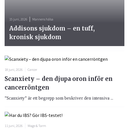
15 juni, 2026
Mannens hälsa
Addisons sjukdom – en tuff,
kronisk sjukdom
18 juni, 2026
Cancer
Scanxiety – den djupa oron inför en
cancerröntgen
”Scanxiety” är ett begrepp som beskriver den intensiva ...
11 juni, 2026
Mage & Tarm