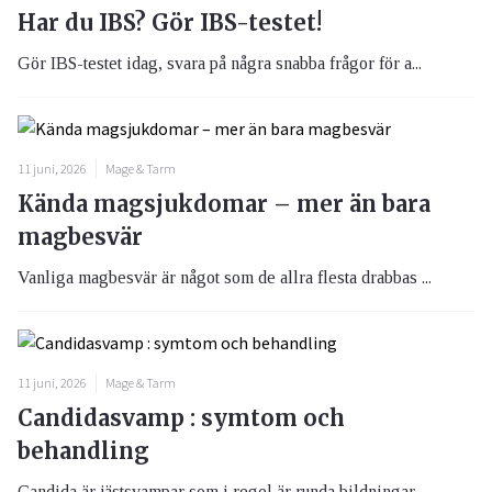
Har du IBS? Gör IBS-testet!
Gör IBS-testet idag, svara på några snabba frågor för a...
11 juni, 2026
Mage & Tarm
Kända magsjukdomar – mer än bara
magbesvär
Vanliga magbesvär är något som de allra flesta drabbas ...
11 juni, 2026
Mage & Tarm
Candidasvamp : symtom och
behandling
Candida är jästsvampar som i regel är runda bildningar ...