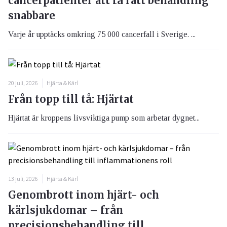
cancerpatienter att få rätt behandling
snabbare
Varje år upptäcks omkring 75 000 cancerfall i Sverige. ...
20 juli, 2026
Hjärta & Kärl
Från topp till tå: Hjärtat
Hjärtat är kroppens livsviktiga pump som arbetar dygnet...
13 juli, 2026
Hjärta & Kärl
Genombrott inom hjärt- och
kärlsjukdomar – från
precisionsbehandling till