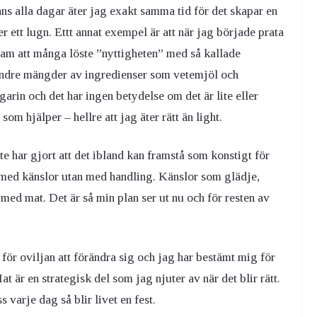
ns alla dagar äter jag exakt samma tid för det skapar en
 ett lugn. Ettt annat exempel är att när jag började prata
am att många löste ”nyttigheten” med så kallade
mindre mängder av ingredienser som vetemjöl och
rin och det har ingen betydelse om det är lite eller
om hjälper – hellre att jag äter rätt än light.
e har gjort att det ibland kan framstå som konstigt för
t med känslor utan med handling. Känslor som glädje,
t med mat. Det är så min plan ser ut nu och för resten av
för oviljan att förändra sig och jag har bestämt mig för
at är en strategisk del som jag njuter av när det blir rätt.
s varje dag så blir livet en fest.