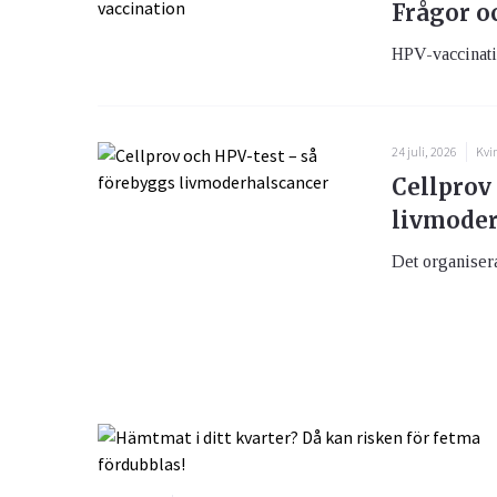
Frågor o
HPV-vaccination
24 juli, 2026
Kvi
Cellprov
livmoder
Det organiser