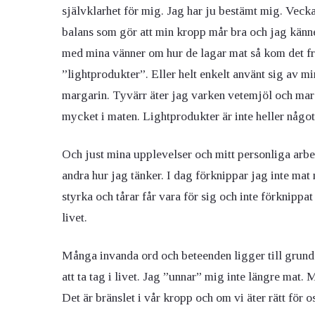
självklarhet för mig. Jag har ju bestämt mig. Vecka
balans som gör att min kropp mår bra och jag känner
med mina vänner om hur de lagar mat så kom det fr
”lightprodukter”. Eller helt enkelt använt sig av 
margarin. Tyvärr äter jag varken vetemjöl och marga
mycket i maten. Lightprodukter är inte heller något s
Och just mina upplevelser och mitt personliga arbet
andra hur jag tänker. I dag förknippar jag inte ma
styrka och tårar får vara för sig och inte förknippa
livet.
Många invanda ord och beteenden ligger till grund 
att ta tag i livet. Jag ”unnar” mig inte längre mat. M
Det är bränslet i vår kropp och om vi äter rätt för os