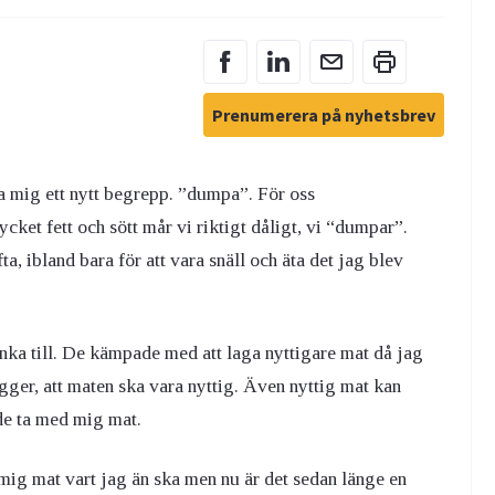
Prenumerera på nyhetsbrev
a mig ett nytt begrepp. ”dumpa”. För oss
ycket fett och sött mår vi riktigt dåligt, vi “dumpar”.
, ibland bara för att vara snäll och äta det jag blev
nka till. De kämpade med att laga nyttigare mat då jag
gger, att maten ska vara nyttig. Även nyttig mat kan
de ta med mig mat.
d mig mat vart jag än ska men nu är det sedan länge en