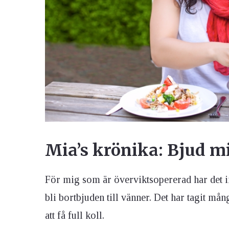
Ögon & Öron
Övervikt
Mia’s krönika: Bjud m
För mig som är överviktsopererad har det inte
bli bortbjuden till vänner. Det har tagit m
att få full koll.