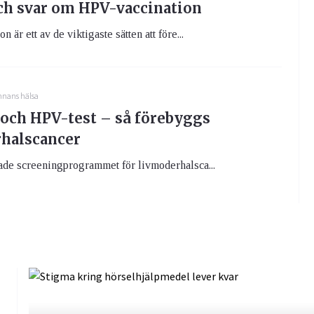
ch svar om HPV-vaccination
 är ett av de viktigaste sätten att före...
nnans hälsa
 och HPV-test – så förebyggs
halscancer
ade screeningprogrammet för livmoderhalsca...