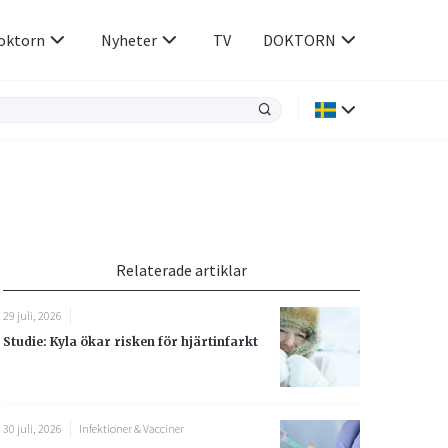
oktorn
Nyheter
TV
DOKTORN
Hjärnan & Nerver
Infektioner &
Vacciner
Hjärta & Kärl
din
e besvara
Hud & Hår
ar
n
Relaterade artiklar
Rökavvänjning
Sex & Samliv
29 juli, 2026
Rörelseapparaten
Sömn & Stress
Studie: Kyla ökar risken för hjärtinfarkt
icy.
30 juli, 2026
Infektioner & Vacciner