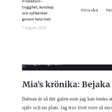
Hitta vård
Pat
Prenum
Fråga 
7 augusti, 2026
Alternativbehandling
Barn & Graviditet
Bättre liv
Glöm inte 
Här kan du
skräppost
alla frågo
Email
Fotograf: Roger Lärk
experterna
besvarade
Kvinnans hälsa
Luftvägarna & Allergi
Mia’s krönika: Bejaka
Jag h
behan
Babsan är så där galen som jag kan önska att
själv och tar plats. Jag tror livet vore så myc