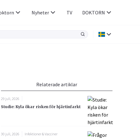
oktorn
Nyheter
TV
DOKTORN
Hjärnan & Nerver
Infektioner &
Vacciner
Hjärta & Kärl
din
e besvara
Hud & Hår
ar
n
Relaterade artiklar
Rökavvänjning
Sex & Samliv
29 juli, 2026
Rörelseapparaten
Sömn & Stress
Studie: Kyla ökar risken för hjärtinfarkt
icy.
30 juli, 2026
Infektioner & Vacciner