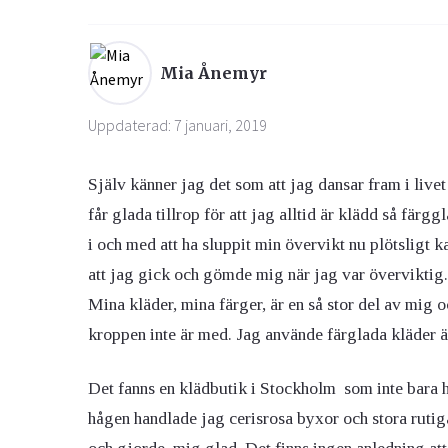
Ögon & Öron
Mia Ånemyr
Övervikt
Uppdaterad: 7 januari, 2019
Själv känner jag det som att jag dansar fram i live
får glada tillrop för att jag alltid är klädd så fär
i och med att ha sluppit min övervikt nu plötsligt k
att jag gick och gömde mig när jag var överviktig. 
Mina kläder, mina färger, är en så stor del av mig o
kroppen inte är med. Jag använde färglada kläder ä
Det fanns en klädbutik i Stockholm som inte bara ha
hågen handlade jag cerisrosa byxor och stora rutiga