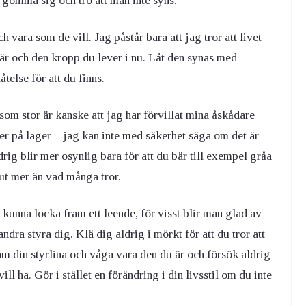
 gömma sig och tro att man inte syns.
h vara som de vill. Jag påstår bara att jag tror att livet
är och den kropp du lever i nu. Låt den synas med
åtelse för att du finns.
 som stor är kanske att jag har förvillat mina åskådare
r på lager – jag kan inte med säkerhet säga om det är
rig blir mer osynlig bara för att du bär till exempel gråa
 ut mer än vad många tror.
d kunna locka fram ett leende, för visst blir man glad av
ndra styra dig. Klä dig aldrig i mörkt för att du tror att
 fram din styrlina och våga vara den du är och försök aldrig
 ha. Gör i stället en förändring i din livsstil om du inte