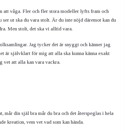
 att våga. Fler och fler stora modeller lyfts fram och
u ser ut ska du vara stolt. Är du inte nöjd däremot kan du
ra. Men stolt, det ska vi alltid vara.
i folksamlingar. Jag tycker det är snyggt och känner jag
t är självklart för mig att alla ska kunna känna exakt
ag vet att alla kan vara vackra.
t, mår din själ bra mår du bra och det återspeglas i hela
ande kreation, vem vet vad som kan hända.