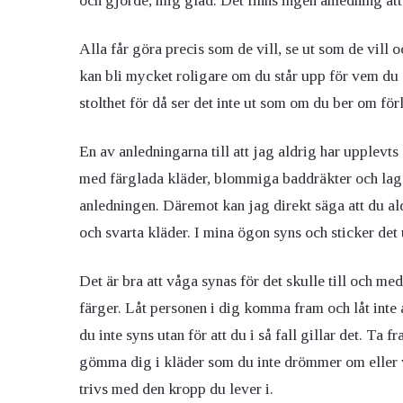
och gjorde, mig glad. Det finns ingen anledning att
Alla får göra precis som de vill, se ut som de vill oc
kan bli mycket roligare om du står upp för vem du 
stolthet för då ser det inte ut som om du ber om förl
En av anledningarna till att jag aldrig har upplevts
med färglada kläder, blommiga baddräkter och lage
anledningen. Däremot kan jag direkt säga att du ald
och svarta kläder. I mina ögon syns och sticker det
Det är bra att våga synas för det skulle till och me
färger. Låt personen i dig komma fram och låt inte a
du inte syns utan för att du i så fall gillar det. Ta
gömma dig i kläder som du inte drömmer om eller vill
trivs med den kropp du lever i.