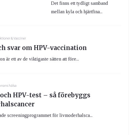
Det finns ett tydligt samband
mellan kyla och hjärtfina...
ktioner & Vacciner
ch svar om HPV-vaccination
 är ett av de viktigaste sätten att före...
nnans hälsa
 och HPV-test – så förebyggs
halscancer
ade screeningprogrammet för livmoderhalsca...