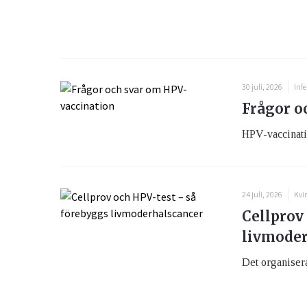
30 juli, 2026
Infe
Frågor o
HPV-vaccination
24 juli, 2026
Kvi
Cellprov
livmoder
Det organiser