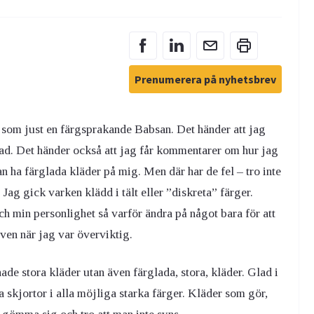
Prenumerera på nyhetsbrev
t som just en färgsprakande Babsan. Det händer att jag
gglad. Det händer också att jag får kommentarer om hur jag
an ha färglada kläder på mig. Men där har de fel – tro inte
Jag gick varken klädd i tält eller ”diskreta” färger.
ch min personlighet så varför ändra på något bara för att
ven när jag var överviktig.
de stora kläder utan även färglada, stora, kläder. Glad i
 skjortor i alla möjliga starka färger. Kläder som gör,