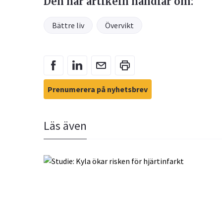
Den här artikeln handlar om:
Bättre liv
Övervikt
Prenumerera på nyhetsbrev
Läs även