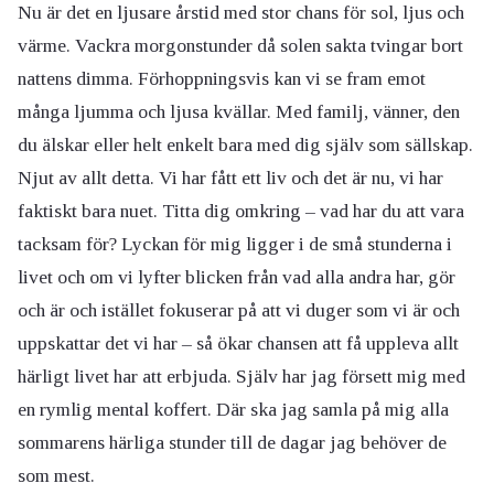
Nu är det en ljusare årstid med stor chans för sol, ljus och
värme. Vackra morgonstunder då solen sakta tvingar bort
nattens dimma. Förhoppningsvis kan vi se fram emot
många ljumma och ljusa kvällar. Med familj, vänner, den
du älskar eller helt enkelt bara med dig själv som sällskap.
Njut av allt detta. Vi har fått ett liv och det är nu, vi har
faktiskt bara nuet. Titta dig omkring – vad har du att vara
tacksam för? Lyckan för mig ligger i de små stunderna i
livet och om vi lyfter blicken från vad alla andra har, gör
och är och istället fokuserar på att vi duger som vi är och
uppskattar det vi har – så ökar chansen att få uppleva allt
härligt livet har att erbjuda. Själv har jag försett mig med
en rymlig mental koffert. Där ska jag samla på mig alla
sommarens härliga stunder till de dagar jag behöver de
som mest.