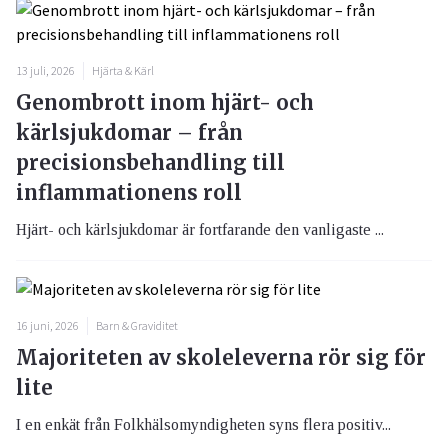
13 juli, 2026
Hjärta & Kärl
Genombrott inom hjärt- och
kärlsjukdomar – från
precisionsbehandling till
inflammationens roll
Hjärt- och kärlsjukdomar är fortfarande den vanligaste ...
16 juni, 2026
Barn & Graviditet
Majoriteten av skoleleverna rör sig för
lite
I en enkät från Folkhälsomyndigheten syns flera positiv...