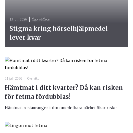
13 juli, 2026
Ögon & Öron
Stigma kring hörselhjälpmedel
lever kvar
21 juli, 2026
Övervikt
Hämtmat i ditt kvarter? Då kan risken
för fetma fördubblas!
Hämtmat-restauranger i din omedelbara närhet ökar riske...