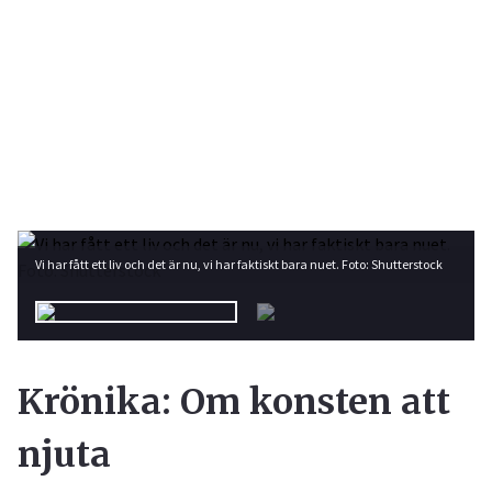
Vi har fått ett liv och det är nu, vi har faktiskt bara nuet. Foto: Shutterstock
Krönika: Om konsten att
njuta