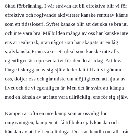
ökad förbränning. I vår strävan att bli effektiva blir vi för
effektiva och rogivande aktiviteter kanske rentutav känns
som ett tidsslöseri. Syftet kanske blir att det ska se bra ut,
och inte vara bra. Målbilden många av oss har kanske inte
ens är realistisk, utan något som har skapats ur en låg
självkänsla. Fram växer ett ideal som kanske inte alls
egentligen är representativt för den du är idag. Att leva
länge i skuggan av sig själv leder lätt till att vi gömmer
oss, döljer oss och går miste om möjligheten att njuta av
livet och de vi egentligen är. Men det är svårt att kämpa
med en känsla av att inte vara tillräcklig, ens för sig själv.
Kampen är ofta en inre kamp som är osynlig för
omgivningen, kampen att få tillbaka självkänslan och
känslan av att helt enkelt duga. Det kan handla om allt från