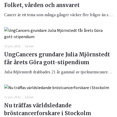
Folket, vården och ansvaret
Cancer är ett tema som många gånger väcker fler frågor än svar. Det visade om inte annat morgonens debatt i som blev startskottet för årets Cancerdagen i Almedalen.
13 juni, 2012
Cancer
UngCancers grundare Julia Mjörnstedt
får årets Göra gott-stipendium
Julia Mjörnstedt drabbades 21 år gammal av tjocktarmscancer. Genom sina egna upplevelser och frustration vände hon situationen och skapade UngCancer, något som kom att bli ett stöd och en inspiration för andra unga cancerdrabbade.
11 juni, 2012
Cancer
Nu träffas världsledande
bröstcancerforskare i Stockolm