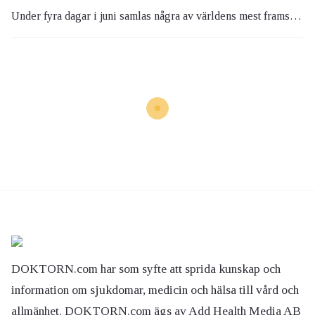
Under fyra dagar i juni samlas några av världens mest framstående bröstcancerforskare för en konferens där tanken är att utbyta kunskaper och även starta nya forskningsprojekt på området.
DOKTORN.com har som syfte att sprida kunskap och
information om sjukdomar, medicin och hälsa till vård och
allmänhet. DOKTORN.com ägs av Add Health Media AB