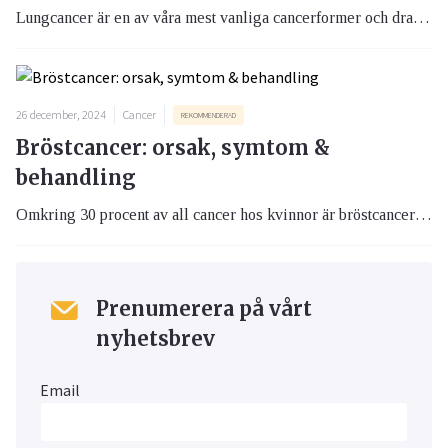
Lungcancer är en av våra mest vanliga cancerformer och drabbar varje år ett stort antal svenskar. I den här artikeln berättar vi mer om orsaker, behandling och ny forskning som ger hopp till dig som drabbats av lungcancer.
26 december, 2024
Cancer
REKOMMENDERAD
Bröstcancer: orsak, symtom &
behandling
Omkring 30 procent av all cancer hos kvinnor är bröstcancer och ungefär 8000 kvinnor insjuknar varje år i Sverige. Bröstcancer är den vanligaste formen av cancer hos kvinnor. Här kan du bland annat läsa om vilka tecken man ska vara uppmärksam på, vart man kan vända sig om man misstänker bröstcancer och vad man som anhörig kan tänka på.
Prenumerera på vårt
nyhetsbrev
Email