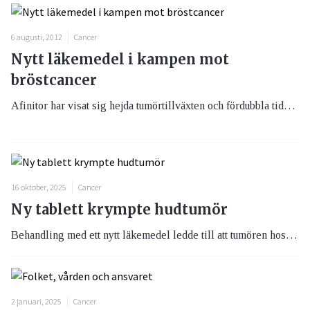
6 augusti, 2012
Cancer
Nytt läkemedel i kampen mot
bröstcancer
Afinitor har visat sig hejda tumörtillväxten och fördubbla tiden utan tumörtillväxt hos de kvinnor som behandlades. Läkemedlet godkändes nyligen inom EU i kombination med antihormonbehandling som behandling av hormonpositiv bröstcancer.
16 oktober, 2025
Cancer
Ny tablett krympte hudtumör
Behandling med ett nytt läkemedel ledde till att tumören hos patienter med aggressiv basalcellscancer krympte.
2 januari, 2025
Cancer