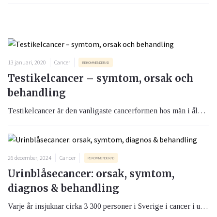
13 januari, 2020
Cancer
REKOMMENDERAD
Testikelcancer – symtom, orsak och
behandling
Testikelcancer är den vanligaste cancerformen hos män i åldern 15 till 40 år. Eftersom tidig upptäckt kan vara avgörande är det viktigt att på egen hand regelbundet undersöka dina testiklar.
26 december, 2024
Cancer
REKOMMENDERAD
Urinblåsecancer: orsak, symtom,
diagnos & behandling
Varje år insjuknar cirka 3 300 personer i Sverige i cancer i urinblåsan och ett vanligt tecken är blod i urinen. Sjukdomen är tre gånger vanligare hos män än hos kvinnor men det finns behandling och med nya läkemedel också nytt hopp.