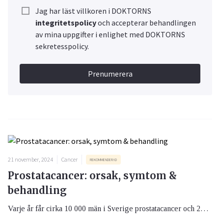
Jag har läst villkoren i DOKTORNS
integritetspolicy
och accepterar behandlingen
av mina uppgifter i enlighet med DOKTORNS
sekretesspolicy.
Prenumerera
21 november, 2024
Cancer
REKOMMENDERAD
Prostatacancer: orsak, symtom &
behandling
Varje år får cirka 10 000 män i Sverige prostatacancer och 2500 dör. Det gör prostatacancer till Sveriges vanligaste cancersjukdom. Ju tidigare sjukdomen upptäcks och behandlas, desto större är chansen att man blir bra.