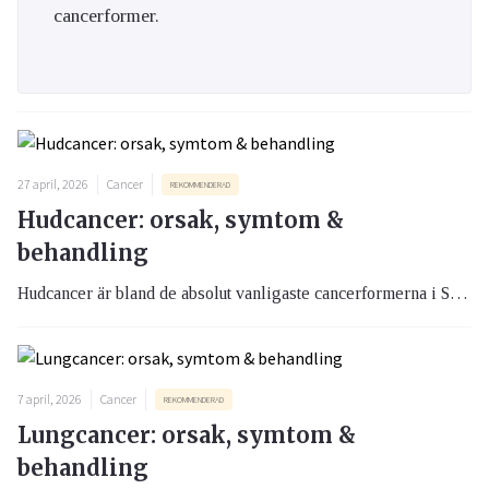
cancerformer.
27 april, 2026
Cancer
REKOMMENDERAD
Hudcancer: orsak, symtom &
behandling
Hudcancer är bland de absolut vanligaste cancerformerna i Sverige. Det finns flera olika typer av hudcancer som är olika farliga. Gemensamt är att de i stor utsträckning hänger ihop med solexponering. I den här artikeln går vi igenom de vanligaste typerna av hudcancer och dess orsaker.
7 april, 2026
Cancer
REKOMMENDERAD
Lungcancer: orsak, symtom &
behandling