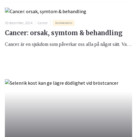
30 december, 2024
Cancer
REKOMMENDERAD
Cancer: orsak, symtom & behandling
Cancer är en sjukdom som påverkar oss alla på något sätt. Var tredje svensk drabbas någon gång under sin livstid av cancer. Chanserna att bota cancer har ökat under de senaste decennierna tack vare nya behandlingar och ökad kunskap. Vid cancer är det extra viktigt att få i sig näring och här kan kosttillägg vara till hjälp.