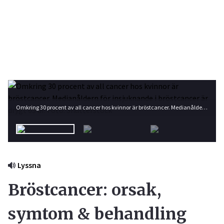
Omkring 30 procent av all cancer hos kvinnor är bröstcancer. Medianåldern för insjuknande i bröstcancer är drygt 65 år. Foto: Shutterstock
Lyssna
Bröstcancer: orsak,
symtom & behandling