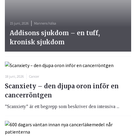
15 juni, 2026
Mannens hälsa
Addisons sjukdom – en tuff,
kronisk sjukdom
18 juni, 2026
Cancer
Scanxiety – den djupa oron inför en
cancerröntgen
”Scanxiety” är ett begrepp som beskriver den intensiva ...