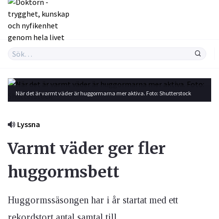
När det är varmt väder är huggormarna mer aktiva. Foto: Shutterstock
Lyssna
Varmt väder ger fler
huggormsbett
Huggormssäsongen har i år startat med ett
rekordstort antal samtal till