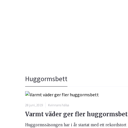
Bättre liv
Prenum
Fråga 
Kvinnans hälsa
Luftvägarna & Allergi
Glöm inte 
Här kan du
skräppost
alla frågo
Email
experterna
Huggormsbett
besvarade
Jag h
behan
Ögon & Öron
28 juni, 2019
Kvinnans hälsa
Varmt väder ger fler huggormsbet
Övervikt
Huggormssäsongen har i år startat med ett rekordstort