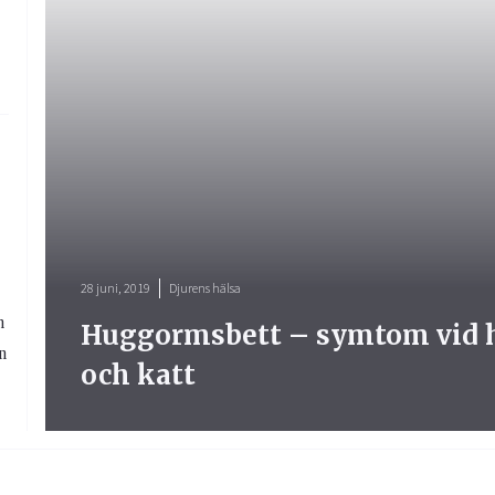
28 juni, 2019
Djurens hälsa
n
Huggormsbett – symtom vid 
n
och katt