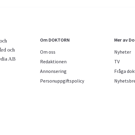
Om DOKTORN
Mer av D
och
ård och
Om oss
Nyheter
edia AB
Redaktionen
TV
Annonsering
Fråga dok
Personuppgiftspolicy
Nyhetsbr