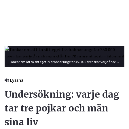
Tankar om att ta sitt eget liv drabbar ungefär 350 000 svenskar varje år och män står för 70 procent av de självmord som sker. Foto: Shutterstock
Lyssna
Undersökning: varje dag
tar tre pojkar och män
sina liv