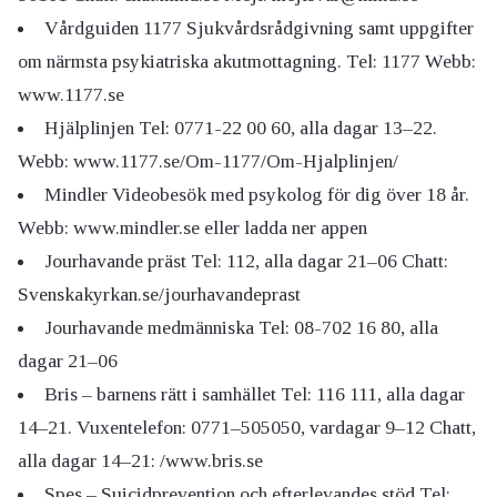
Vårdguiden 1177 Sjukvårdsrådgivning samt uppgifter
om närmsta psykiatriska akutmottagning. Tel: 1177 Webb:
www.1177.se
Hjälplinjen Tel: 0771-22 00 60, alla dagar 13–22.
Webb: www.1177.se/Om-1177/Om-Hjalplinjen/
Mindler Videobesök med psykolog för dig över 18 år.
Webb: www.mindler.se eller ladda ner appen
Jourhavande präst Tel: 112, alla dagar 21–06 Chatt:
Svenskakyrkan.se/jourhavandeprast
Jourhavande medmänniska Tel: 08-702 16 80, alla
dagar 21–06
Bris – barnens rätt i samhället Tel: 116 111, alla dagar
14–21. Vuxentelefon: 0771–505050, vardagar 9–12 Chatt,
alla dagar 14–21: /www.bris.se
Spes – Suicidprevention och efterlevandes stöd Tel: