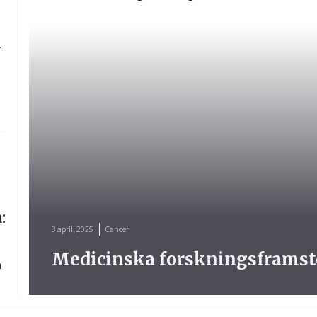
l
:
3 april, 2025
Cancer
Medicinska forskningsframst
a