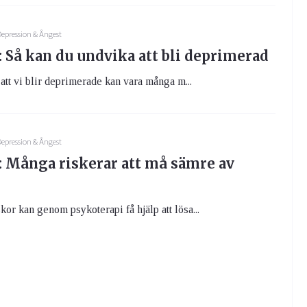
epression & Ångest
 Så kan du undvika att bli deprimerad
 att vi blir deprimerade kan vara många m...
epression & Ångest
: Många riskerar att må sämre av
r kan genom psykoterapi få hjälp att lösa...