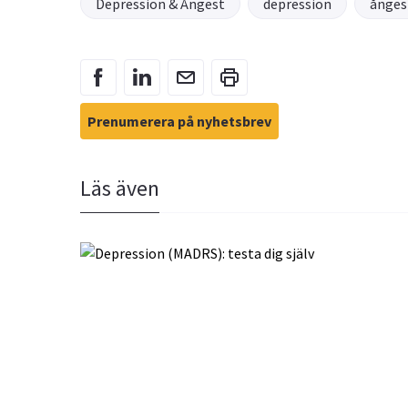
Depression & Ångest
depression
ånges
Prenumerera på nyhetsbrev
Läs även