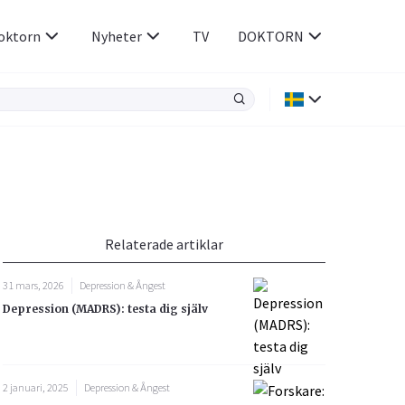
oktorn
Nyheter
TV
DOKTORN
Hjärnan & Nerver
Infektioner &
Vacciner
Hjärta & Kärl
din
e besvara
Hud & Hår
ar
n
Relaterade artiklar
Rökavvänjning
Sex & Samliv
31 mars, 2026
Depression & Ångest
Rörelseapparaten
Sömn & Stress
Depression (MADRS): testa dig själv
icy.
2 januari, 2025
Depression & Ångest