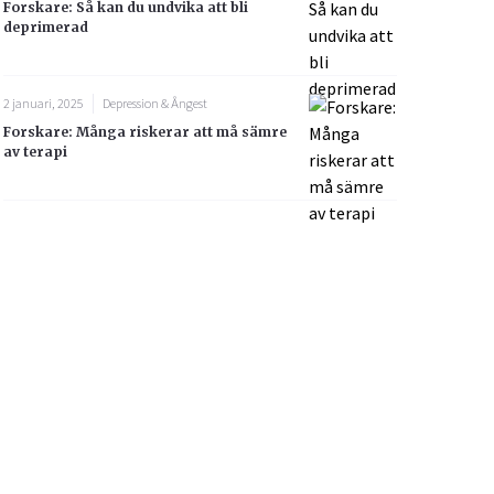
Forskare: Så kan du undvika att bli
deprimerad
2 januari, 2025
Depression & Ångest
Forskare: Många riskerar att må sämre
av terapi