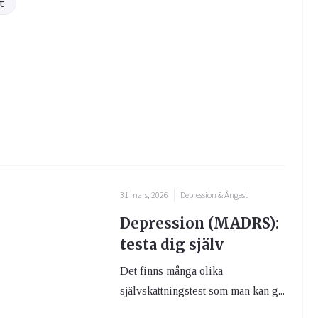
t
31 mars, 2026
Depression & Ångest
Depression (MADRS):
testa dig själv
Det finns många olika
självskattningstest som man kan g...