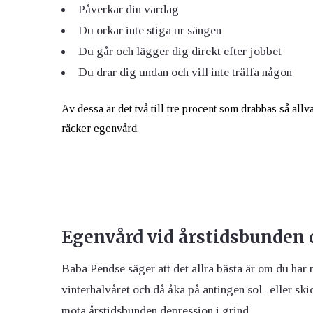
Påverkar din vardag
Du orkar inte stiga ur sängen
Du går och lägger dig direkt efter jobbet
Du drar dig undan och vill inte träffa någon
Av dessa är det två till tre procent som drabbas så allva
räcker egenvård.
Egenvård vid årstidsbunden 
Baba Pendse säger att det allra bästa är om du har m
vinterhalvåret och då åka på antingen sol- eller ski
mota årstidsbunden depression i grind.