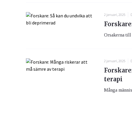
2 januari, 2025
D
Forskare:
Orsakerna till
2 januari, 2025
D
Forskare
terapi
Många människo