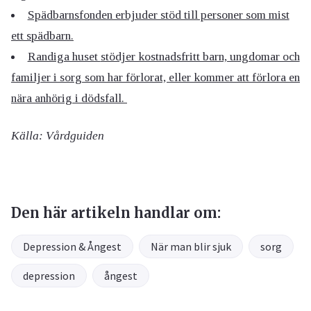
Spädbarnsfonden erbjuder stöd till personer som mist
ett spädbarn.
Randiga huset
stödjer kostnadsfritt barn, ungdomar och
familjer i sorg
som har förlorat, eller kommer att förlora en
nära anhörig i dödsfall.
Källa: Vårdguiden
Den här artikeln handlar om:
Depression & Ångest
När man blir sjuk
sorg
depression
ångest