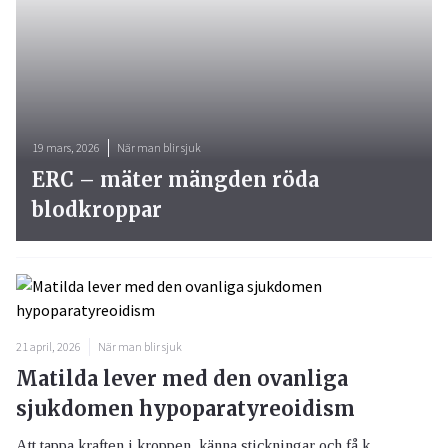
19 mars, 2026
När man blir sjuk
ERC – mäter mängden röda
blodkroppar
21 april, 2026
När man blir sjuk
Matilda lever med den ovanliga
sjukdomen hypoparatyreoidism
Att tappa kraften i kroppen, känna stickningar och få k...