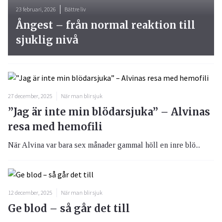
23 februari, 2026
Bättre liv
Ångest – från normal reaktion till
sjuklig nivå
27 december, 2025
När man blir sjuk
”Jag är inte min blödarsjuka” – Alvinas
resa med hemofili
När Alvina var bara sex månader gammal höll en inre blö...
12 december, 2025
När man blir sjuk
Ge blod – så går det till