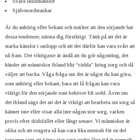
Svåra skuldkänslor
Självmordstankar
Är du anhörig eller bekant och märker att den sörjande har
dessa tendenser, närma dig försiktigt. Tänk på att det är
starka känslor i omlopp och att det därför kan vara svårt att
nå fram. Det viktigaste är ändå att du gör någonting, det
händer att människor ibland blir “rädda” kring sorg och då
väljer att backa. Våga fråga om det är något du kan göra,
som anhörig eller bekant, bara att få frågan kan vara
viktigt för den sörjande som behöver bli sedd. Även om
det i
bland sägs det att det är viktigt att bearbeta sin sorg så
känner inte eller visar alla inte någon stor sorg, varken
precis efter dödsfallet eller långt senare. Vi människor är
olika och att reagera så kan vara lika normalt för en del
personer som att känna stor sorg under lång tid är normalt