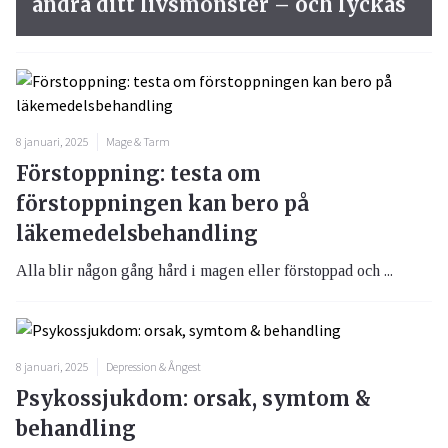
ändra ditt livsmönster – och lyckas
8 januari, 2025
Mage & Tarm
Förstoppning: testa om
förstoppningen kan bero på
läkemedelsbehandling
Alla blir någon gång hård i magen eller förstoppad och ...
8 januari, 2025
Depression & Ångest
Psykossjukdom: orsak, symtom &
behandling