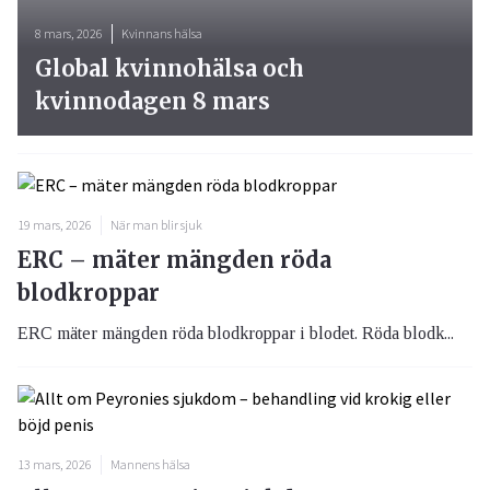
8 mars, 2026
Kvinnans hälsa
Global kvinnohälsa och
kvinnodagen 8 mars
19 mars, 2026
När man blir sjuk
ERC – mäter mängden röda
blodkroppar
ERC mäter mängden röda blodkroppar i blodet. Röda blodk...
13 mars, 2026
Mannens hälsa