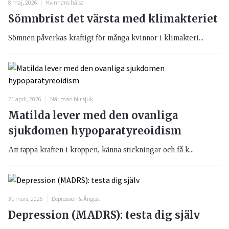
8 maj, 2026
Kvinnans hälsa
Sömnbrist det värsta med klimakteriet
Sömnen påverkas kraftigt för många kvinnor i klimakteri...
21 april, 2026
När man blir sjuk
Matilda lever med den ovanliga
sjukdomen hypoparatyreoidism
Att tappa kraften i kroppen, känna stickningar och få k...
31 mars, 2026
Depression & Ångest
Depression (MADRS): testa dig själv