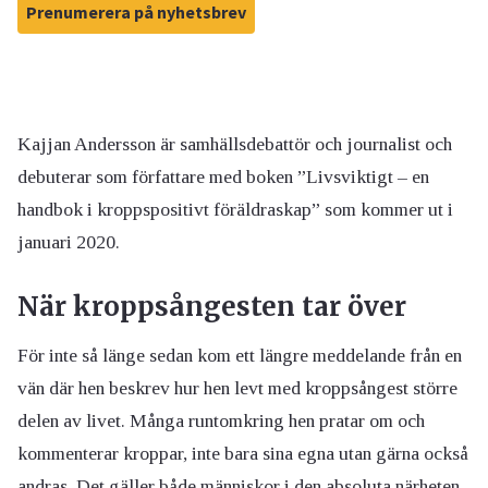
Prenumerera på nyhetsbrev
Kajjan Andersson är samhällsdebattör och journalist och
debuterar som författare med boken ”Livsviktigt – en
handbok i kroppspositivt föräldraskap” som kommer ut i
januari 2020.
När kroppsångesten tar över
För inte så länge sedan kom ett längre meddelande från en
vän där hen beskrev hur hen levt med kroppsångest större
delen av livet. Många runtomkring hen pratar om och
kommenterar kroppar, inte bara sina egna utan gärna också
andras. Det gäller både människor i den absoluta närheten