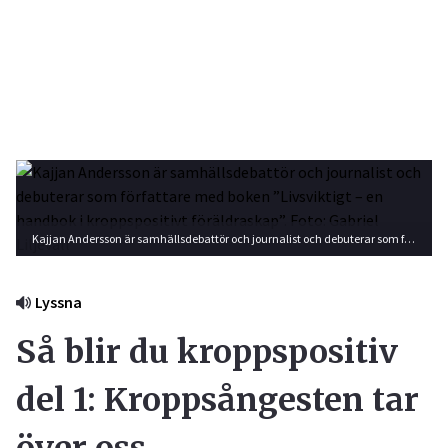
Kajjan Andersson är samhällsdebattör och journalist och debuterar som författare med boken ”Livsviktigt – en handbok i kroppspositivt föräldraskap”. Foto: Gabriel Liljevall
Lyssna
Så blir du kroppspositiv
del 1: Kroppsångesten tar