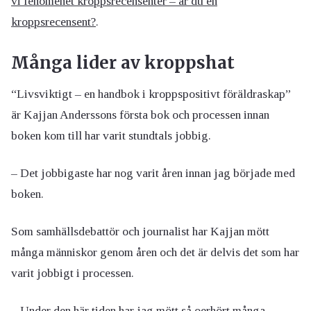
vi fenomenet kroppsrecensenter – är du en
kroppsrecensent?
.
Många lider av kroppshat
“Livsviktigt – en handbok i kroppspositivt föräldraskap”
är Kajjan Anderssons första bok och processen innan
boken kom till har varit stundtals jobbig.
– Det jobbigaste har nog varit åren innan jag började med
boken.
Som samhällsdebattör och journalist har Kajjan mött
många människor genom åren och det är delvis det som har
varit jobbigt i processen.
– Under den här tiden har jag mött så oerhört många