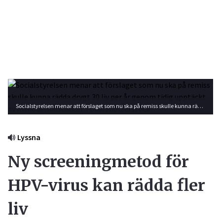
Socialstyrelsen menar att förslaget som nu ska på remiss skulle kunna rädda drygt 30 liv per år genom tidig upptäckt av livmoderhalscancer. Foto: Shutterstock
Lyssna
Ny screeningmetod för
HPV-virus kan rädda fler
liv