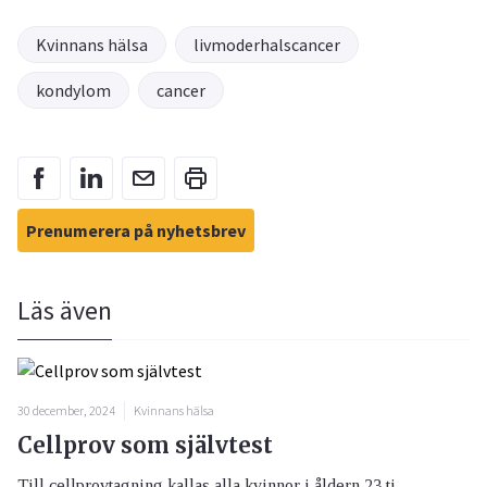
Kvinnans hälsa
livmoderhalscancer
kondylom
cancer
Prenumerera på nyhetsbrev
Läs även
30 december, 2024
Kvinnans hälsa
Cellprov som självtest
Till cellprovtagning kallas alla kvinnor i åldern 23 ti...