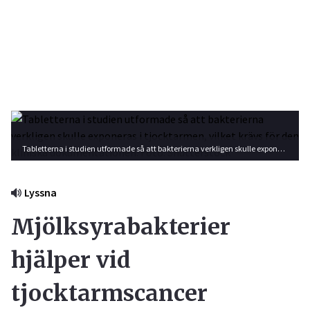
Tabletterna i studien utformade så att bakterierna verkligen skulle exponeras i tjocktarmen, vilket krävs för den kliniska dokumentationen. Foto: Shutterstock
Lyssna
Mjölksyrabakterier
hjälper vid
tjocktarmscancer