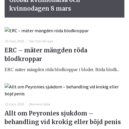
kvinnodagen 8 mars
19 mars, 2026
När man blir sjuk
ERC – mäter mängden röda
blodkroppar
ERC mäter mängden röda blodkroppar i blodet. Röda blodk...
13 mars, 2026
Mannens hälsa
Allt om Peyronies sjukdom –
behandling vid krokig eller böjd penis