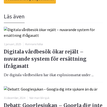
Läs även
1 januari, 2025
Kvinnans hälsa
Digitala vårdbesök ökar rejält –
nuvarande system för ersättning
ifrågasatt
De digitala vårdbesöken har ökat explosionsartat under ...
31 december, 2024
När man blir sjuk
Debatt: Googlesjukan – Googla dig inte