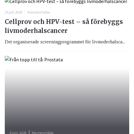
24 juli, 2026
Kvinnans hälsa
Cellprov och HPV-test – så förebyggs
livmoderhalscancer
Det organiserade screeningprogrammet för livmoderhalsca...
4 juni, 2026
Mannens hälsa