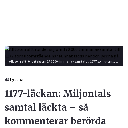
Allt som allt rör det sig om 170 000 timmar av samtal till 1177 som utomstående har kunnat ladda ner och lyssna på. Foto: Shutterstock
Lyssna
1177-läckan: Miljontals
samtal läckta – så
kommenterar berörda