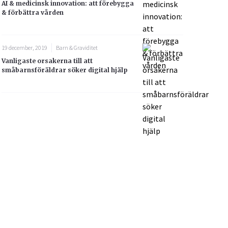
AI & medicinsk innovation: att förebygga
& förbättra vården
19 december, 2019
Barn & Graviditet
Vanligaste orsakerna till att
småbarnsföräldrar söker digital hjälp