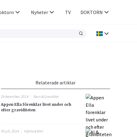
oktorn
Nyheter
TV
DOKTORN
Hjärnan & Nerver
Infektioner &
Vacciner
Hjärta & Kärl
din
e besvara
Hud & Hår
ar
n
Relaterade artiklar
Rökavvänjning
Sex & Samliv
29 december, 2024
Barn & Graviditet
Rörelseapparaten
Sömn & Stress
Appen Ella förenklar livet under och
icy.
efter graviditeten
30 juli, 2024
Hjärta & Kärl