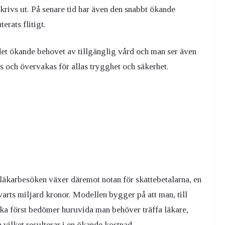
krivs ut. På senare tid har även den snabbt ökande
erats flitigt.
 det ökande behovet av tillgänglig vård och man ser även
s och övervakas för allas trygghet och säkerhet.
läkarbesöken växer däremot notan för skattebetalarna, en
arts miljard kronor. Modellen bygger på att man, till
ska först bedömer huruvida man behöver träffa läkare,
n vilket resulterar i en ökande kostnad.