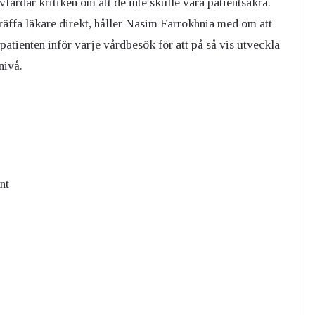
ärdar kritiken om att de inte skulle vara patientsäkra.
träffa läkare direkt, håller Nasim Farrokhnia med om att
atienten inför varje vårdbesök för att på så vis utveckla
nivå.
nt