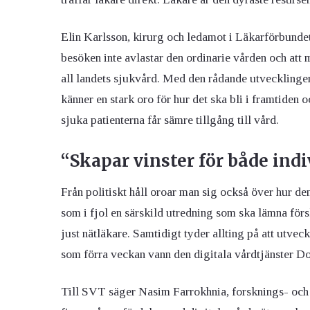
Elin Karlsson, kirurg och ledamot i Läkarförbundets
besöken inte avlastar den ordinarie vården och at
all landets sjukvård. Med den rådande utvecklingen
känner en stark oro för hur det ska bli i framtiden o
sjuka patienterna får sämre tillgång till vård.
“Skapar vinster för både ind
Från politiskt håll oroar man sig också över hur den
som i fjol en särskild utredning som ska lämna förs
just nätläkare. Samtidigt tyder allting på att utveck
som förra veckan vann den digitala vårdtjänster Do
Till SVT säger Nasim Farrokhnia, forsknings- och u