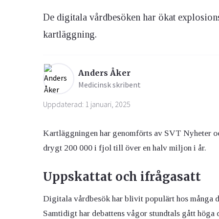
De digitala vårdbesöken har ökat explosions
Ögon & Öron
kartläggning.
Övervikt
Anders Åker
Medicinsk skribent
Uppdaterad: 1 januari, 2025
Kartläggningen har genomförts av SVT Nyheter och 
drygt 200 000 i fjol till över en halv miljon i år.
Uppskattat och ifrågasatt
Digitala vårdbesök har blivit populärt hos många då
Samtidigt har debattens vågor stundtals gått höga 