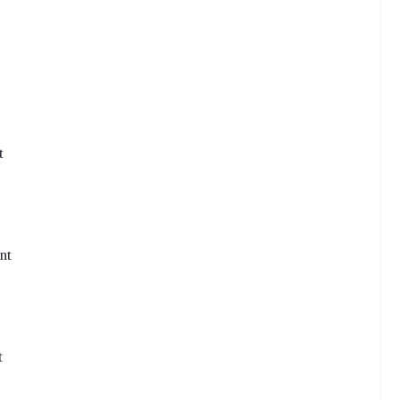
t
nt
t