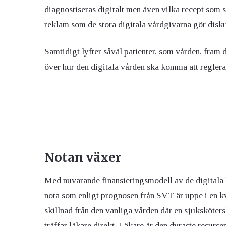
diagnostiseras digitalt men även vilka recept som s
reklam som de stora digitala vårdgivarna gör diskut
Samtidigt lyfter såväl patienter, som vården, fram
över hur den digitala vården ska komma att reglera
Notan växer
Med nuvarande finansieringsmodell av de digitala 
nota som enligt prognosen från SVT är uppe i en kv
skillnad från den vanliga vården där en sjuksköter
träffar läkare direkt. Läkare är den dyraste resurse