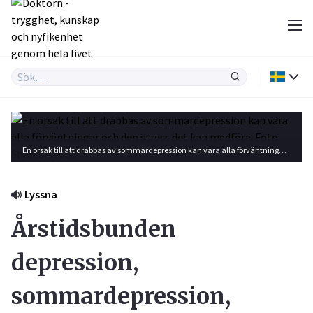
En orsak till att drabbas av sommardepression kan vara alla förväntningar och den stress det kan medföra. Foto: Shutterstock
Lyssna
Årstidsbunden
depression,
sommardepression,