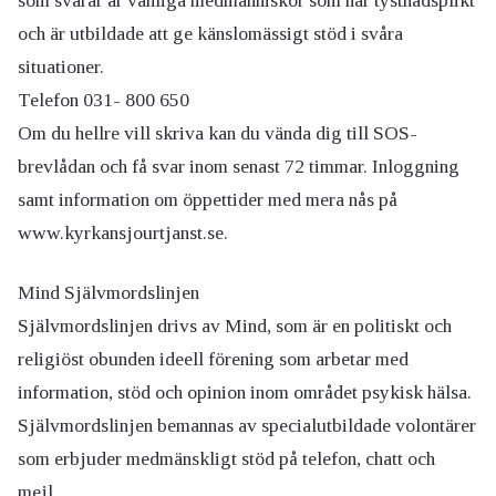
som svarar är vanliga medmänniskor som har tystnadsplikt
och är utbildade att ge känslomässigt stöd i svåra
situationer.
Telefon 031- 800 650
Om du hellre vill skriva kan du vända dig till SOS-
brevlådan och få svar inom senast 72 timmar. Inloggning
samt information om öppettider med mera nås på
www.kyrkansjourtjanst.se.
Mind Självmordslinjen
Självmordslinjen drivs av Mind, som är en politiskt och
religiöst obunden ideell förening som arbetar med
information, stöd och opinion inom området psykisk hälsa.
Självmordslinjen bemannas av specialutbildade volontärer
som erbjuder medmänskligt stöd på telefon, chatt och
mejl.