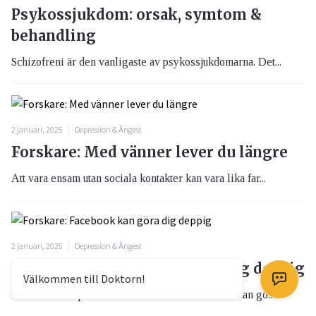
Psykossjukdom: orsak, symtom &
behandling
Schizofreni är den vanligaste av psykossjukdomarna. Det...
2 januari, 2025
Depression & Ångest
Forskare: Med vänner lever du längre
Att vara ensam utan sociala kontakter kan vara lika far...
2 januari, 2025
Depression & Ångest
Forskare: Facebook kan göra dig deppig
Välkommen till Doktorn!
Att snoka runt på det sociala nätverket Facebook kan gö...