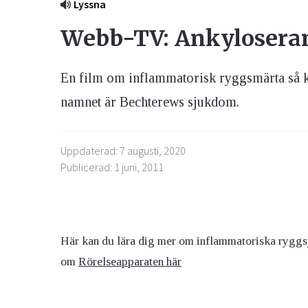
Lyssna
Webb-TV: Ankyloseran
En film om inflammatorisk ryggsmärta så ka
namnet är Bechterews sjukdom.
Uppdaterad: 7 augusti, 2020
Publicerad: 1 juni, 2011
Här kan du lära dig mer om inflammatoriska ryggsju
om
Rörelseapparaten här