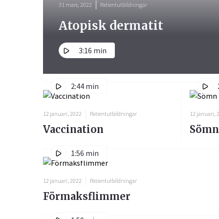
31 mars, 2022
Patientutbildningar
Atopisk dermatit
3:16 min
2:44 min
12 januari, 2022
Patientutbildningar
12 januari, 
Vaccination
Sömn
1:56 min
12 januari, 2022
Patientutbildningar
Förmaksflimmer