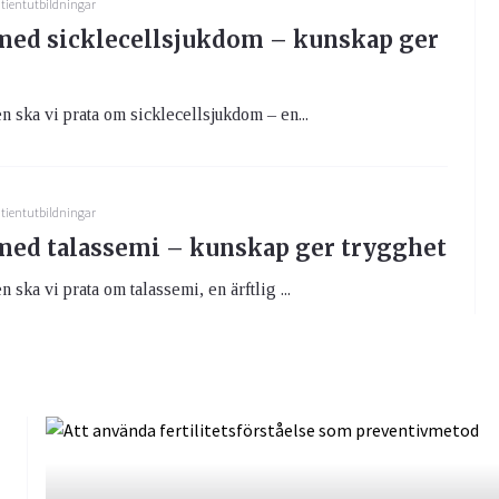
tientutbildningar
 med sicklecellsjukdom – kunskap ger
en ska vi prata om sicklecellsjukdom – en...
tientutbildningar
 med talassemi – kunskap ger trygghet
n ska vi prata om talassemi, en ärftlig ...