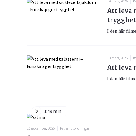
19 mars, 2026
Pa
Att leva
trygghet
I den här film
19 mars, 2026
Pa
Att leva
I den här filme
1:49 min
10 september, 2025
Patientutbildningar