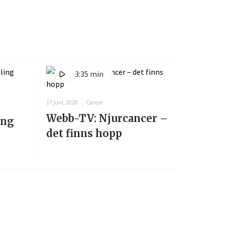
3:35 min
17 juni, 2020
Cancer
Webb-TV: Njurcancer –
ing
det finns hopp