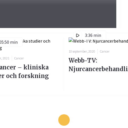
3:36 min
05:50 min
10 september, 2020
Cancer
r, 2021
Cancer
Webb-TV:
ancer – kliniska
Njurcancerbehandl
er och forskning