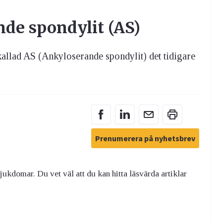
de spondylit (AS)
llad AS (Ankyloserande spondylit) det tidigare
Prenumerera på nyhetsbrev
kdomar. Du vet väl att du kan hitta läsvärda artiklar