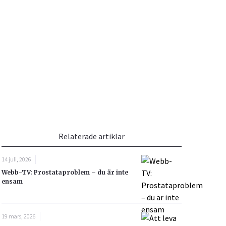
Vacciner
Hjärta & Kärl
Hud & Hår
Rökavvänjning
Sex & Samliv
din
e besvara
Rörelseapparaten
Sömn & Stress
ar
n
Relaterade artiklar
14 juli, 2026
Webb-TV: Prostataproblem – du är inte
icy.
ensam
19 mars, 2026