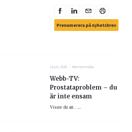
Prenumerera på nyhetsbrev
14 juli, 2026
Mannens hälsa
Webb-TV:
Prostataproblem – du
är inte ensam
Visste du att…...