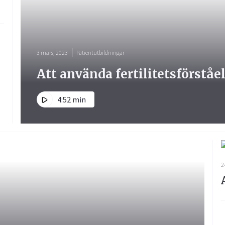
3 mars, 2023
Patientutbildningar
Att använda fertilitetsförstå
4:52 min
2