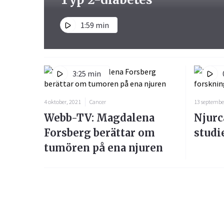
1:59 min
3:25 min
4 oktober, 2021
Cancer
13 septembe
Webb-TV: Magdalena
Njurc
Forsberg berättar om
studi
tumören på ena njuren