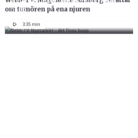
Webb-TV: Njurcancer – det finns
om tumören på ena njuren
hopp
3:35 min