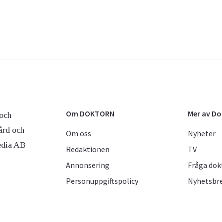
Om DOKTORN
Mer av D
och
ård och
Om oss
Nyheter
edia AB
Redaktionen
TV
Annonsering
Fråga dok
Personuppgiftspolicy
Nyhetsbr