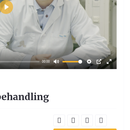
Play
00:00
Mute
Settings
PIP
Enter
fullscreen
behandling