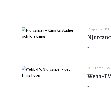
13 september, 2021
Njurcanc
...
17 juni, 2020
Ca
Webb-TV:
...