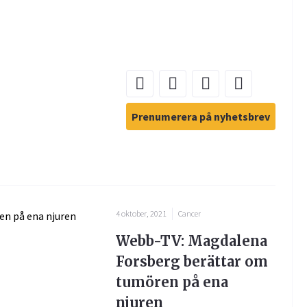
Prenumerera på nyhetsbrev
4 oktober, 2021
Cancer
Webb-TV: Magdalena
Forsberg berättar om
tumören på ena
njuren