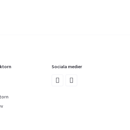
oktorn
Sociala medier
torn
ev