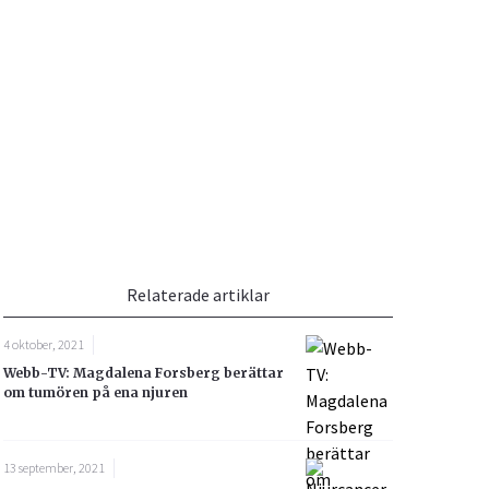
Vacciner
Hjärta & Kärl
Hud & Hår
Rökavvänjning
Sex & Samliv
din
e besvara
Rörelseapparaten
Sömn & Stress
ar
n
Relaterade artiklar
4 oktober, 2021
Webb-TV: Magdalena Forsberg berättar
icy.
om tumören på ena njuren
13 september, 2021