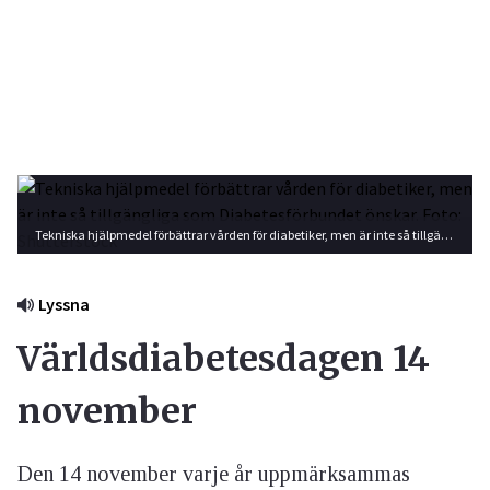
Tekniska hjälpmedel förbättrar vården för diabetiker, men är inte så tillgängliga som Diabetesförbundet önskar. Foto: Shutterstock
Lyssna
Världsdiabetesdagen 14
november
Den 14 november varje år uppmärksammas