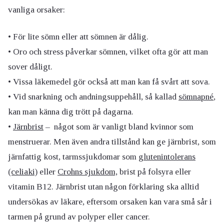
vanliga orsaker:
• För lite sömn eller att sömnen är dålig.
• Oro och stress påverkar sömnen, vilket ofta gör att man
sover dåligt.
• Vissa läkemedel gör också att man kan få svårt att sova.
• Vid snarkning och andningsuppehåll, så kallad
sömnapné
,
kan man känna dig trött på dagarna.
•
Järnbrist
– något som är vanligt bland kvinnor som
menstruerar. Men även andra tillstånd kan ge järnbrist, som
järnfattig kost, tarmssjukdomar som
glutenintolerans
(celiaki)
eller
Crohns sjukdom,
brist på folsyra eller
vitamin B12. Järnbrist utan någon förklaring ska alltid
undersökas av läkare, eftersom orsaken kan vara små sår i
tarmen på grund av polyper eller cancer.