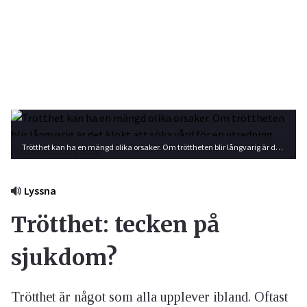
Trötthet kan ha en mängd olika orsaker. Om tröttheten blir långvarig är det klokt att söka vård för en utredning. Foto: Shutterstock
Lyssna
Trötthet: tecken på
sjukdom?
Trötthet är något som alla upplever ibland. Oftast