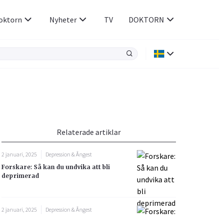
oktorn
Nyheter
TV
DOKTORN
Hjärnan & Nerver
Infektioner &
Vacciner
Hjärta & Kärl
din
e besvara
Hud & Hår
ar
n
Relaterade artiklar
Rökavvänjning
Sex & Samliv
2 januari, 2025
Depression & Ångest
Rörelseapparaten
Sömn & Stress
Forskare: Så kan du undvika att bli
icy.
deprimerad
2 januari, 2025
Depression & Ångest