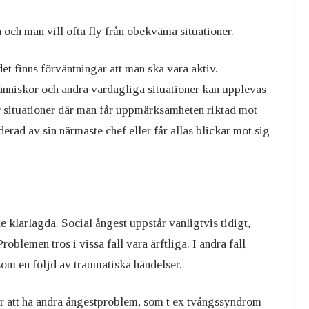
ch man vill ofta fly från obekväma situationer.
et finns förväntningar att man ska vara aktiv.
änniskor och andra vardagliga situationer kan upplevas
situationer där man får uppmärksamheten riktad mot
rderad av sin närmaste chef eller får allas blickar mot sig
e klarlagda. Social ångest uppstår vanligtvis tidigt,
oblemen tros i vissa fall vara ärftliga. I andra fall
som en följd av traumatiska händelser.
ör att ha andra ångestproblem, som t ex tvångssyndrom