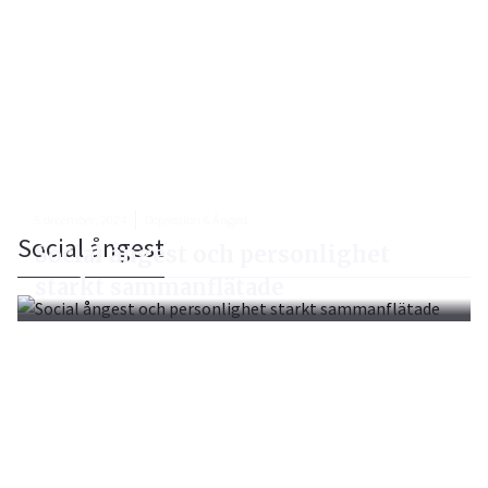
5 december, 2024
Depression & Ångest
Social ångest
Social ångest och personlighet
starkt sammanflätade