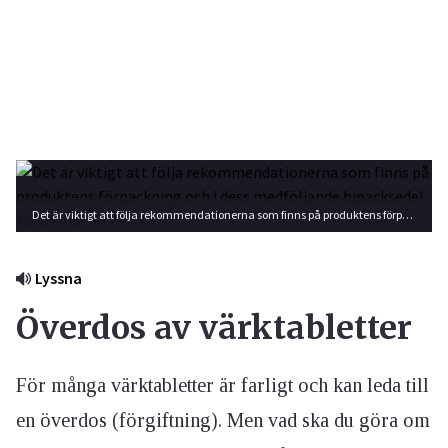
Det är viktigt att följa rekommendationerna som finns på produktens förpackning och i dess medföljande bipacksedel. Foto: Shutterstock
Lyssna
Överdos av värktabletter
För många värktabletter är farligt och kan leda till
en överdos (förgiftning). Men vad ska du göra om