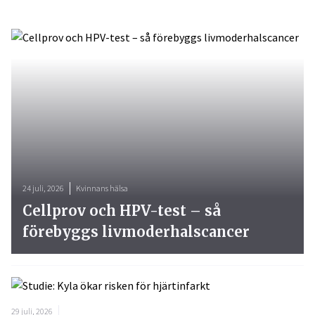
24 juli, 2026
Kvinnans hälsa
Cellprov och HPV-test – så
förebyggs livmoderhalscancer
29 juli, 2026