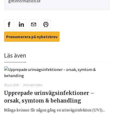
giftinformation.se
Prenumerera på nyhetsbrev
Läs även
30 juli, 2026
Kvinnans hälsa
Upprepade urinvägsinfektioner –
orsak, symtom & behandling
Många kvinnor får någon gång en urinvägsinfektion (UVI)...