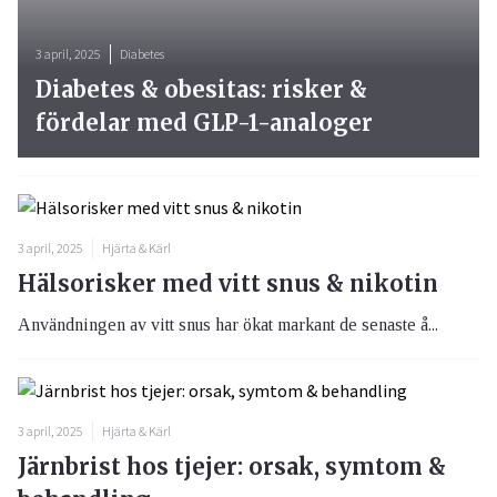
3 april, 2025
Diabetes
Diabetes & obesitas: risker &
fördelar med GLP-1-analoger
3 april, 2025
Hjärta & Kärl
Hälsorisker med vitt snus & nikotin
Användningen av vitt snus har ökat markant de senaste å...
3 april, 2025
Hjärta & Kärl
Järnbrist hos tjejer: orsak, symtom &