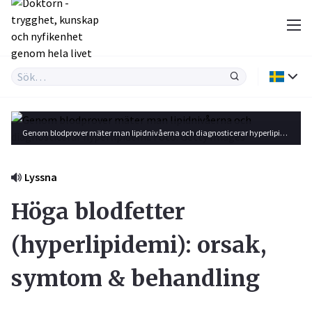
Genom blodprover mäter man lipidnivåerna och diagnosticerar hyperlipidemi. Foto: Getty Images
Lyssna
Höga blodfetter
(hyperlipidemi): orsak,
symtom & behandling