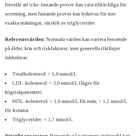
föreslår att icke-fastande prover kan vara tillräckliga för
screening, men fastande prover kan behövas för mer
exakta mätningar, särskilt av triglycerider.
Referensvärden
: Normala värden kan variera beroende
på ålder, kön och riskfaktorer, men generella riktlinjer
inkluderar:
Totalkolesterol: < 5,0 mmol/L
LDL-kolesterol: < 3,0 mmol/L (lägre för
högriskpatienter)
HDL-kolesterol: > 1,0 mmol/L för män, > 1,2 mmol/L
för kvinnor
Triglycerider: < 1,7 mmol/L
Ytterligare tester
: Beroende på patientens riskprofil kan