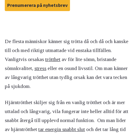
Prenumerera på nyhetsbrev
De flesta människor känner sig trötta då och då och kanske
till och med riktigt utmattade vid enstaka tillfällen.
Vanligtvis orsakas
trötthet
av för lite sömn, bristande
sömnkvalitet,
stress
eller en osund livsstil. Om man känner
av långvarig trötthet utan tydlig orsak kan det vara tecken
på sjukdom.
Hjärntrötthet
skiljer sig från en vanlig trötthet och är mer
uttalad och långvarig, vila fungerar inte heller alltid för att
snabbt å
tergå till upplevd normal funktion
.
Om man lider
av hjärntrötthet
tar energin snabbt slut
och det tar lång tid