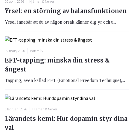
20 april, 2026
Hjärnan & Nerver
Yrsel: en störning av balansfunktionen
Yrsel innebär att du av någon orsak känner dig yr och u...
19 mars, 2026
Bättre liv
EFT-tapping: minska din stress &
ångest
Tapping, även kallad EFT (Emotional Freedom Technique),...
5 februari, 2026
Hjärnan & Nerver
Lärandets kemi: Hur dopamin styr dina
val