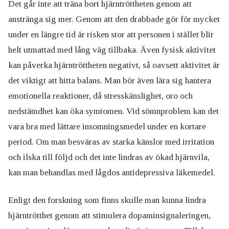
Det går inte att träna bort hjärntröttheten genom att
anstränga sig mer. Genom att den drabbade gör för mycket
under en längre tid är risken stor att personen i stället blir
helt utmattad med lång väg tillbaka. Även fysisk aktivitet
kan påverka hjärntröttheten negativt, så oavsett aktivitet är
det viktigt att hitta balans. Man bör även lära sig hantera
emotionella reaktioner, då stresskänslighet, oro och
nedstämdhet kan öka symtomen. Vid sömnproblem kan det
vara bra med lättare insomningsmedel under en kortare
period. Om man besväras av starka känslor med irritation
och ilska till följd och det inte lindras av ökad hjärnvila,
kan man behandlas med lågdos antidepressiva läkemedel.
Enligt den forskning som finns skulle man kunna lindra
hjärntrötthet genom att stimulera dopaminsignaleringen,