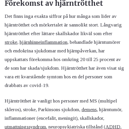
Förekomst av hjärntrötthet
Det finns inga exakta siffror på hur många som lider av
hjärntrötthet och mörkertalet är sannolikt stort. Långvarig
hjärntrötthet efter lättare skallskador likväl som efter
stroke
,
hjärnhinneinflammation
, behandlade hjärntumörer
och endokrina sjukdomar med hjärnpåverkan, har
uppskattats förekomma hos omkring 20 till 25 procent av
de som har skada/sjukdom. Hjärntrötthet har även visat sig
vara ett kvarstående symtom hos en del personer som
drabbats av covid-19.
Hjärntrötthet är vanligt hos personer med MS (multipel
skleros), stroke, Parkinsons sjukdom,
demens
, hjärntumör,
inflammationer (encefalit, meningit), skallskador,
utmattningssyndrom
, neuropsykiatriska tillstånd (
ADHD
,