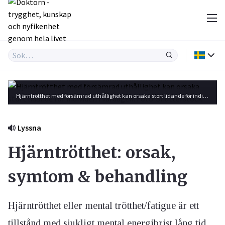
Hjärntrötthet med försämrad uthållighet kan orsaka stort lidande för individen i vardagen. Foto: Shutterstock
Lyssna
Hjärntrötthet: orsak,
symtom & behandling
Hjärntrötthet eller mental trötthet/fatigue är ett
tillstånd med sjukligt mental energibrist lång tid