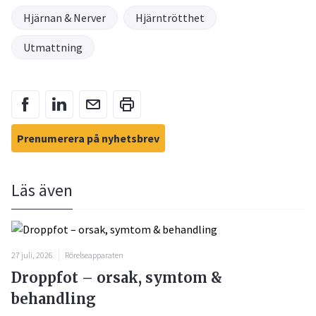
Hjärnan & Nerver
Hjärntrötthet
Utmattning
Prenumerera på nyhetsbrev
Läs även
27 juli, 2026
Rörelseapparaten
Droppfot – orsak, symtom &
behandling