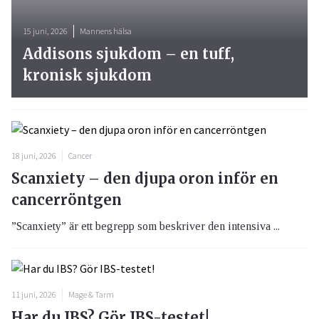
15 juni, 2026
Mannens hälsa
Addisons sjukdom – en tuff,
kronisk sjukdom
18 juni, 2026
Cancer
Scanxiety – den djupa oron inför en
cancerröntgen
”Scanxiety” är ett begrepp som beskriver den intensiva ...
11 juni, 2026
Mage & Tarm
Har du IBS? Gör IBS-testet!