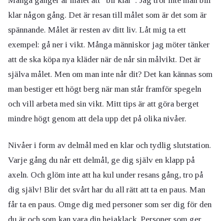
Många gånger är målet att ”bli klar”. Jag tror inte man blir
klar någon gång. Det är resan till målet som är det som är
spännande. Målet är resten av ditt liv. Låt mig ta ett
exempel: gå ner i vikt. Många människor jag möter tänker
att de ska köpa nya kläder när de når sin målvikt. Det är
själva målet. Men om man inte når dit? Det kan kännas som
man bestiger ett högt berg när man står framför spegeln
och vill arbeta med sin vikt. Mitt tips är att göra berget
mindre högt genom att dela upp det på olika nivåer.
Nivåer i form av delmål med en klar och tydlig slutstation.
Varje gång du når ett delmål, ge dig själv en klapp på
axeln. Och glöm inte att ha kul under resans gång, tro på
dig själv! Blir det svårt har du all rätt att ta en paus. Man
får ta en paus. Omge dig med personer som ser dig för den
du är och som kan vara din hejaklack. Personer som ger