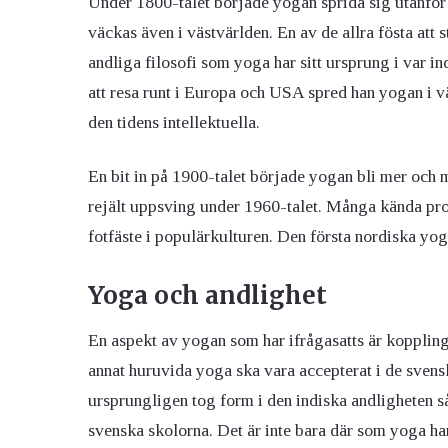
Under 1800-talet började yogan sprida sig utanför
väckas även i västvärlden. En av de allra fösta att 
andliga filosofi som yoga har sitt ursprung i var
att resa runt i Europa och USA spred han yogan i v
den tidens intellektuella.
En bit in på 1900-talet började yogan bli mer och m
rejält uppsving under 1960-talet. Många kända prof
fotfäste i populärkulturen. Den första nordiska 
Yoga och andlighet
En aspekt av yogan som har ifrågasatts är kopplinge
annat huruvida yoga ska vara accepterat i de svens
ursprungligen tog form i den indiska andligheten så
svenska skolorna. Det är inte bara där som yoga har 