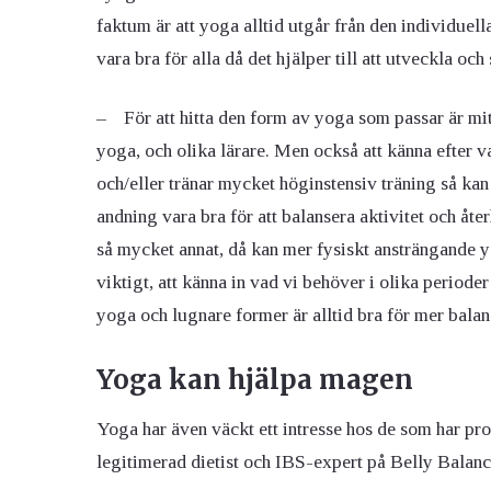
faktum är att yoga alltid utgår från den individue
vara bra för alla då det hjälper till att utveckla oc
– För att hitta den form av yoga som passar är mitt
yoga, och olika lärare. Men också att känna efter 
och/eller tränar mycket höginstensiv träning så k
andning vara bra för att balansera aktivitet och åt
så mycket annat, då kan mer fysiskt ansträngande y
viktigt, att känna in vad vi behöver i olika periode
yoga och lugnare former är alltid bra för mer balan
Yoga kan hjälpa magen
Yoga har även väckt ett intresse hos de som har 
legitimerad dietist och IBS-expert på Belly Balanc