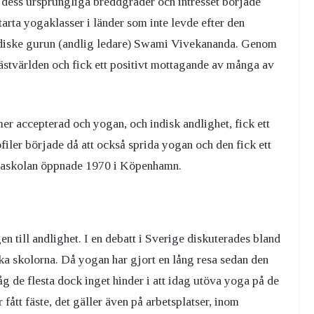
 dess ursprungliga breddgrader och intresset började
starta yogaklasser i länder som inte levde efter den
 indiske gurun (andlig ledare) Swami Vivekananda. Genom
ästvärlden och fick ett positivt mottagande av många av
er accepterad och yogan, och indisk andlighet, fick ett
iler började då att också sprida yogan och den fick ett
yogaskolan öppnade 1970 i Köpenhamn.
n till andlighet. I en debatt i Sverige diskuterades bland
ka skolorna. Då yogan har gjort en lång resa sedan den
g de flesta dock inget hinder i att idag utöva yoga på de
fått fäste, det gäller även på arbetsplatser, inom