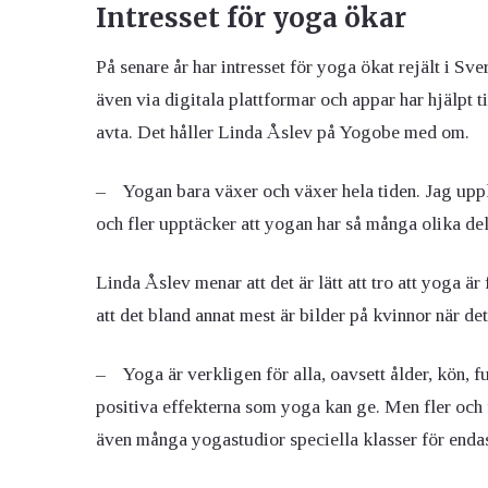
Intresset för yoga ökar
På senare år har intresset för yoga ökat rejält i S
även via digitala plattformar och appar har hjälpt ti
avta. Det håller Linda Åslev på Yogobe med om.
– Yogan bara växer och växer hela tiden. Jag uppl
och fler upptäcker att yogan har så många olika dela
Linda Åslev menar att det är lätt att tro att yoga 
att det bland annat mest är bilder på kvinnor när de
– Yoga är verkligen för alla, oavsett ålder, kön, f
positiva effekterna som yoga kan ge. Men fler och 
även många yogastudior speciella klasser för endast