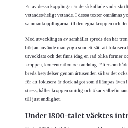
En av dessa kopplingar är de så kallade vada-skrift
vetandes/heligt vetande. I dessa texter omnämns y
sammankopplingarna till den egna kroppen och den 
Med utvecklingen av samhället spreds den här tron f
början använde man yoga som ett sätt att fokusera
utvecklats och det finns idag en rad olika former
kroppen, koncentration och andning. Eftersom både
breda betydelser genom årtusenden så har det också
för att fokusera är dock något som tillämpas även
stress, håller kroppen smidig och ökar välbefinnan
till just andlighet.
Under 1800-talet väcktes intr