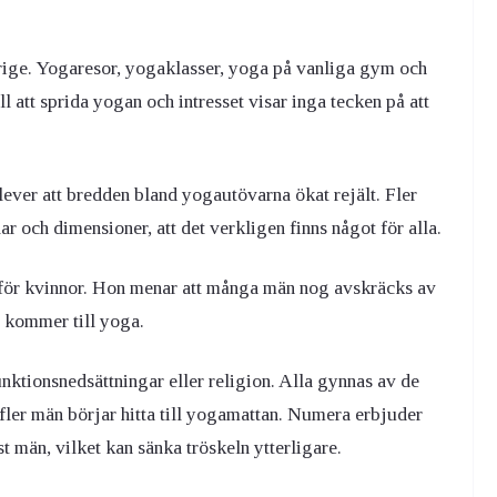
verige. Yogaresor, yogaklasser, yoga på vanliga gym och
ll att sprida yogan och intresset visar inga tecken på att
ever att bredden bland yogautövarna ökat rejält. Fler
r och dimensioner, att det verkligen finns något för alla.
är för kvinnor. Hon menar att många män nog avskräcks av
t kommer till yoga.
unktionsnedsättningar eller religion. Alla gynnas av de
fler män börjar hitta till yogamattan. Numera erbjuder
 män, vilket kan sänka tröskeln ytterligare.