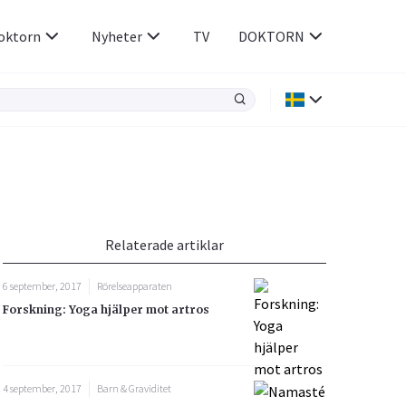
oktorn
Nyheter
TV
DOKTORN
Hjärnan & Nerver
Infektioner &
Vacciner
Hjärta & Kärl
din
e besvara
Hud & Hår
ar
n
Relaterade artiklar
Rökavvänjning
Sex & Samliv
6 september, 2017
Rörelseapparaten
Rörelseapparaten
Sömn & Stress
Forskning: Yoga hjälper mot artros
icy.
4 september, 2017
Barn & Graviditet