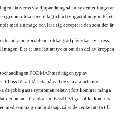
ngen aktiveras via djupandning så att systemet fungerar
n genom olika speciella (ta bort) yogaställningar. På ett
ompis med sin mage och lära sig acceptera den som den är.
S och andra magproblem i olika grad påverkas av stress.
ll magen. Det är inte lätt att tycka om den del av kroppen
kostbehandlingen FODMAP med någon typ av
till oss för att få reda på vad de ska äta och inte.
ka de jobbigaste symtomen relativt fort kommer många
ar det om att förändra sin livsstil. Vi ger olika konkreta
, med samma grundbudskap, så är den enkel att ta till