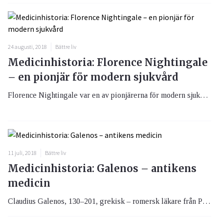
24 augusti, 2018
Bättre liv
Medicinhistoria: Florence Nightingale
– en pionjär för modern sjukvård
Florence Nightingale var en av pionjärerna för modern sjukvård. Hon ville reformera den brittiska sjukvården och utmanade gränserna för vad en kvinna fick göra.
11 juli, 2018
Bättre liv
Medicinhistoria: Galenos – antikens
medicin
Claudius Galenos, 130–201, grekisk – romersk läkare från Pergamon, men sedermera verksam i Rom. Förutom sitt liv som läkare ordnade och sammanställde han antikens medicinska vetande och gav själv ut cirka 500 böcker.