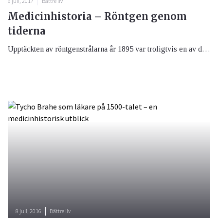
6 juli, 2017
Bättre liv
Medicinhistoria – Röntgen genom
tiderna
Upptäckten av röntgenstrålarna år 1895 var troligtvis en av de största upptäckterna i sjukvårdens historia och har haft oerhörd betydelse i sjukvården såväl för diagnostik som för behandling.
8 juli, 2016
Bättre liv