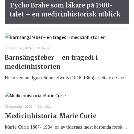
Tycho Brahe som läkare på 1500-
talet – en medicinhistorisk utblick
30 december, 2024
Bättre liv
Barnsängsfeber – en tragedi i
medicinhistorien
Historien om Ignaz Semmelweis (1818-1865) är ett av de mest tragiska kapitlen i medicinens historia. Han påvisade klart att en enkel förebyggande åtgärd hade den mest välsignelsebringande effekt och kunde rädda tusentals kvinnor från döden.
18 november, 2016
Bättre liv
Medicinhistoria: Marie Curie
Marie Curie 1867- 1934, en av tidernas mest berömda forskare och tvåfaldig Nobelpristagare som upptäckte polonium och radium. Hennes upptäckter och forskning har haft ofantlig betydelse för medicinsk behandling.