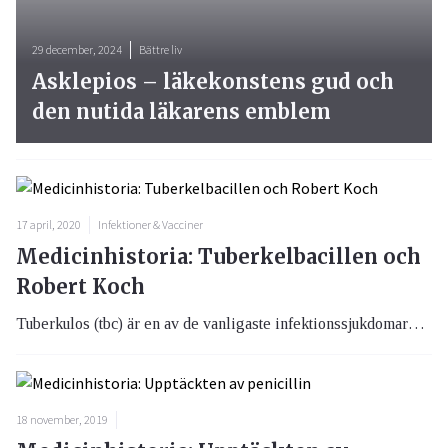
29 december, 2024
Bättre liv
Asklepios – läkekonstens gud och
den nutida läkarens emblem
17 april, 2020
Infektioner & Vacciner
Medicinhistoria: Tuberkelbacillen och
Robert Koch
Tuberkulos (tbc) är en av de vanligaste infektionssjukdomarna i världen trots att sjukdomen numera går både att förebygga och att behandla och bota. Den är känd från historiens gryning och har förorsakat hundratals miljoner människors död, bara under 2017 dog 1.6 miljoner människor i tbc.
18 november, 2019