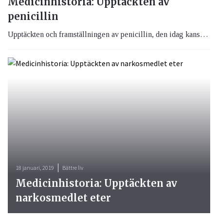
Medicinhistoria: Upptäckten av
penicillin
Upptäckten och framställningen av penicillin, den idag kanske mest kända typen av antibiotika, är en av 1900-talets största medicinska framsteg och 1999 utsåg tidskriften Time Alexander Fleming till en av 1900-talets mest inflytelserika personer.
18 januari, 2019
Bättre liv
Medicinhistoria: Upptäckten av
narkosmedlet eter