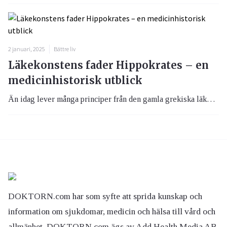
2 januari, 2025
Bättre liv
Läkekonstens fader Hippokrates – en
medicinhistorisk utblick
Än idag lever många principer från den gamla grekiska läkekonsten kvar. Men vem var egentligen Hippokrates, han som kallas läkekonstens fader, och hur har hans arbete präglat dagens medicin?
DOKTORN.com har som syfte att sprida kunskap och
information om sjukdomar, medicin och hälsa till vård och
allmänhet. DOKTORN.com ägs av Add Health Media AB