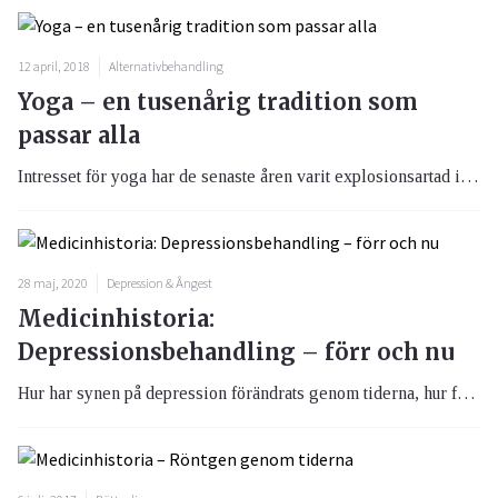
12 april, 2018
Alternativbehandling
Yoga – en tusenårig tradition som
passar alla
Intresset för yoga har de senaste åren varit explosionsartad i Sverige. Från att ha varit något för de invigda till att de flesta stora gymkedjor erbjuder yoga på sina anläggningar, du kan åka på yogaresor med stora resebolag och i vanliga klädbutiker finns både yogakläder och tillbehör. Men faktum är att yoga faktiskt är en de äldsta andliga traditioner som finns och som fortfarande utövas.
28 maj, 2020
Depression & Ångest
Medicinhistoria:
Depressionsbehandling – förr och nu
Hur har synen på depression förändrats genom tiderna, hur fastställs diagnosen och vilka behandlingsformer finns det? Välkommen till en lektion i depressionsbehandling – från dåtid till nutid.