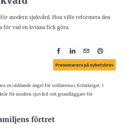
ukvård
 för modern sjukvård. Hon ville reformera den
a för vad en kvinna fick göra.
Prenumerera på nyhetsbrev
ara en räddande ängel för soldaterna i Krimkriget. I
ruktör för modern sjuvård och grundläggare för
amiljens förtret