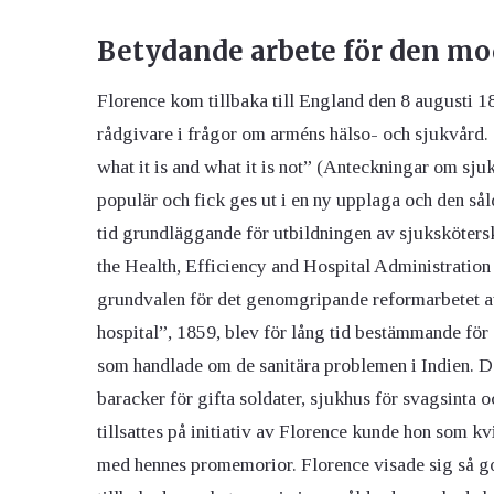
Betydande arbete för den m
Florence kom tillbaka till England den 8 augusti 
rådgivare i frågor om arméns hälso- och sjukvård. 
what it is and what it is not” (Anteckningar om sju
populär och fick ges ut i en ny upplaga och den sål
tid grundläggande för utbildningen av sjuksköters
the Health, Efficiency and Hospital Administration
grundvalen för det genomgripande reformarbetet 
hospital”, 1859, blev för lång tid bestämmande fö
som handlade om de sanitära problemen i Indien. 
baracker för gifta soldater, sjukhus för svagsinta
tillsattes på initiativ av Florence kunde hon som 
med hennes promemorior. Florence visade sig så got