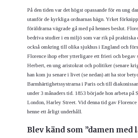
På den tiden var det högst opassande för en ung dam
utanför de kyrkliga ordnarnas hägn. Yrket förknipp
föräldrarna vägrade gå med på hennes beslut. Floren
bedriva studier i en miljö som var rik på praktisk
också omkring till olika sjukhus i England och förs
Florence ihop efter ytterligare ett frieri och bega
Herbert, en ung aristokrat och politiker (senare kr
han kom ju senare i livet (se nedan) att ha stor bety
Barmhärtighetssystrarna i Paris och till diakonissa
under 3 månaders tid. 1853 började hon arbeta på 
London, Harley Street. Vid denna tid gav Florenc
henne ett årligt underhåll.
Blev känd som ”damen med 