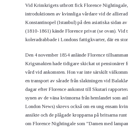
Vid Krimkrigets utbrott fick Florence Nightingale
introduktionen av kvinnliga vårdare vid de allierade
Konstantinopel (Istanbul) på den asiatiska sidan 
(1810-1861) kände Florence privat (se ovan). Vid 
koleradrabbade i Londons fattigkvarter, där en stor
Den 4 november 1854 anlände Florence tillsammans 
Krigsmakten hade tidigare skickat ut pensionärer 
vård vid ankomsten. Hon var inte särskilt välkomme
en transport av sårade från slaktningen vid Balakla
dagar efter Florence ankomst till Skutari rapporter
synen av de väna kvinnorna från hemlandet som anlän
London News) skrevs också om en ung ensam kvinna
ansikte och de plågade kropparna på britsarna run
om Florence Nightingale som ”Damen med lampan”.