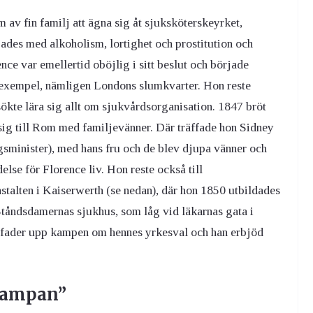
 av fin familj att ägna sig åt sjuksköterskeyrket,
ades med alkoholism, lortighet och prostitution och
ce var emellertid oböjlig i sitt beslut och började
a exempel, nämligen Londons slumkvarter. Hon reste
ökte lära sig allt om sjukvårdsorganisation. 1847 bröt
v sig till Rom med familjevänner. Där träffade hon Sidney
igsminister), med hans fru och de blev djupa vänner och
delse för Florence liv. Hon reste också till
nstalten i Kaiserwerth (se nedan), där hon 1850 utbildades
Ståndsdamernas sjukhus, som låg vid läkarnas gata i
e fader upp kampen om hennes yrkesval och han erbjöd
lampan”