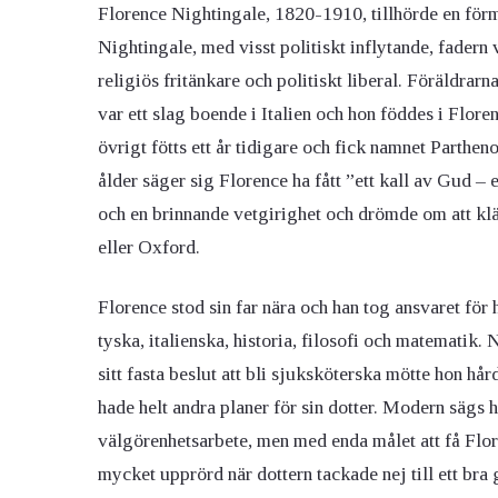
Florence Nightingale, 1820-1910, tillhörde en fö
Nightingale, med visst politiskt inflytande, fadern 
religiös fritänkare och politiskt liberal. Föräldrar
var ett slag boende i Italien och hon föddes i Flor
övrigt fötts ett år tidigare och fick namnet Parthe
ålder säger sig Florence ha fått ”ett kall av Gud –
och en brinnande vetgirighet och drömde om att klä
eller Oxford.
Florence stod sin far nära och han tog ansvaret för 
tyska, italienska, historia, filosofi och matematik
sitt fasta beslut att bli sjuksköterska mötte hon hå
hade helt andra planer för sin dotter. Modern sägs
välgörenhetsarbete, men med enda målet att få Flo
mycket upprörd när dottern tackade nej till ett bra