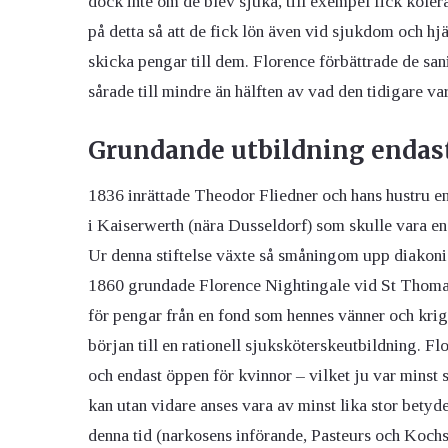
dock inte om de blev sjuka, till exempel fick koler
på detta så att de fick lön även vid sjukdom och hjä
skicka pengar till dem. Florence förbättrade de sa
sårade till mindre än hälften av vad den tidigare va
Grundande utbildning endast
1836 inrättade Theodor Fliedner och hans hustru en
i Kaiserwerth (nära Dusseldorf) som skulle vara en e
Ur denna stiftelse växte så småningom upp diakonis
1860 grundade Florence Nightingale vid St Thomas
för pengar från en fond som hennes vänner och krig
början till en rationell sjuksköterskeutbildning. Fl
och endast öppen för kvinnor – vilket ju var mins
kan utan vidare anses vara av minst lika stor bety
denna tid (narkosens införande, Pasteurs och Kochs 