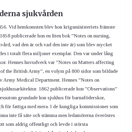
oderna sjukvården
1856. Vid hemkomsten blev hon krigsministeriets främste
1858 publicerade hon en liten bok ”Notes on nursing,
kvård, vad den är och vad den inte är) som blev mycket
des i totalt flera miljoner exemplar. Den var under lång
kor. Hennes huvudverk var ”Notes on Matters affecting
 of the British Army”, en volym på 800 sidor som bildade
av Army Medical Department. Hennes ”Notes on
r sjukhusarkitektur. 1862 publicerade hon ”Observations”
Dessutom grundade hon sjukhus för barnaföderskor,
 och för fattiga med mera. I de kungliga kommissioner som
kvinna inte få säte och stämma men ledamöterna överöstes
t som aldrig offentligt och levde i största