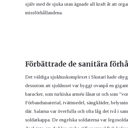
själv med de sjuka utan ägnade all kraft åt att or
missförhållandena.
Förbättrade de sanitära förh
Det väldiga sjukhuskomplexet i Skutari hade ohyg
dessutom att sjukhuset var byggt ovanpå en gigant
baracker, som turkiska armén lånat ut och som ”vor
Förbandsmaterial, tvättmedel, sängkläder, belysnin
där. Salarna var överfulla och ofta låg det två i s
soldatkappa. De engelska soldaterna var legosoldat