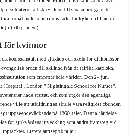
a, utan då miste de lönen. Florence lyckades ändra även
lpte soldaterna att skriva hem till sina anhöriga och
nitära förhållandena och minskade dödligheten bland de
rit (50-60 procent).
 för kvinnor
 diakonissanstalt med sjukhus och skola för diakonissor
vangelisk orden till skillnad från de talrika katolska.
sinstitution som omfattar hela världen. Den 24 juni
 Hospital i London ” Nightingale School for Nurses”,
sveteraner hade startat, och som utgör den egentliga
orence ville att utbildningen skulle vara religiöst obunden
t sagt uppseendeväckande på 1860-talet. Denna händelse
delse för sjukvårdens utveckling som andra framsteg vid
upptäckter, Listers antiseptik m.m.).