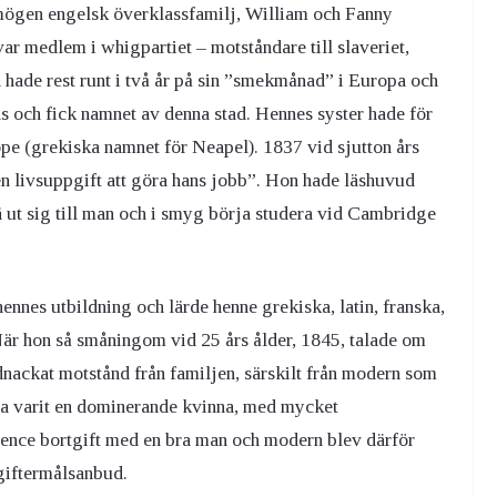
rmögen engelsk överklassfamilj, William och Fanny
var medlem i whigpartiet – motståndare till slaveriet,
na hade rest runt i två år på sin ”smekmånad” i Europa och
ens och fick namnet av denna stad. Hennes syster hade för
nope (grekiska namnet för Neapel). 1837 vid sjutton års
 en livsuppgift att göra hans jobb”. Hon hade läshuvud
 ut sig till man och i smyg börja studera vid Cambridge
hennes utbildning och lärde henne grekiska, latin, franska,
. När hon så småningom vid 25 års ålder, 1845, talade om
rdnackat motstånd från familjen, särskilt från modern som
 ha varit en dominerande kvinna, med mycket
rence bortgift med en bra man och modern blev därför
 giftermålsanbud.