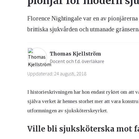
pionjär för modern sj
Florence Nightingale var en av pionjärerna
Ögon & Öron
Övervikt
brittiska sjukvården och utmanade gränsern
Thomas Kjellström
Docent och f.d. överläkare
Uppdaterad: 24 augusti, 2018
I historieskrivningen har hon endast ryktet om att v
själva verket är hennes storhet mer att vara konst
utformningen av sjuksköterskeyrket.
Ville bli sjuksköterska mot f