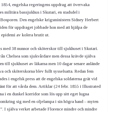
, 1854, engelska regeringens uppdrag att övervaka
s militära bassjukhus i Skutari, en stadsdel i
av Bosporen. Den engelske krigsministern Sidney Herbert
tiden för uppdraget jobbade hon med att hjälpa de
 epidemi av kolera brutit ut.
med 38 nunnor och sköterskor till sjukhuset i Skutari.
från Chelsea som sjukvårdare men dessa krävde själva
n till sjukhuset av läkarna men 10 dagar senare anlände
va och sköterskorna blev fullt sysselsatta. Redan fem
ades i engelsk press att de engelska soldaterna grät vid
t för att vårda dem. Artiklar (24 febr. 1855 i Illustrated
 i en dunkel korridor som lös upp sitt eget lugna
t omkring sig med en oljelampa i sin högra hand – myten
 I själva verket arbetade Florence mindre och mindre