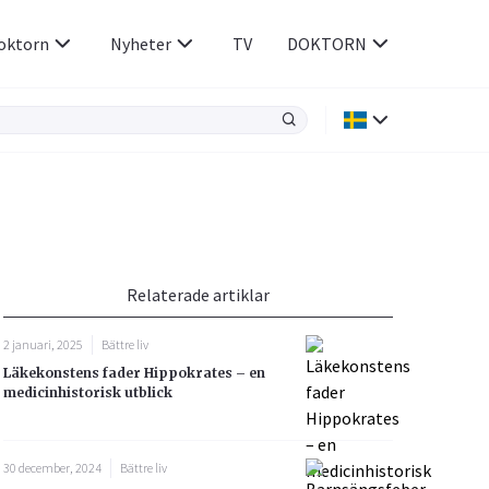
oktorn
Nyheter
TV
DOKTORN
Hjärnan & Nerver
Infektioner &
Vacciner
Hjärta & Kärl
din
e besvara
Hud & Hår
ar
n
Relaterade artiklar
Rökavvänjning
Sex & Samliv
2 januari, 2025
Bättre liv
Rörelseapparaten
Sömn & Stress
Läkekonstens fader Hippokrates – en
icy.
medicinhistorisk utblick
30 december, 2024
Bättre liv