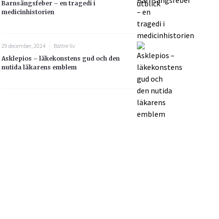
Barnsängsfeber – en tragedi i
medicinhistorien
29 december, 2024
Bättre liv
Asklepios – läkekonstens gud och den
nutida läkarens emblem