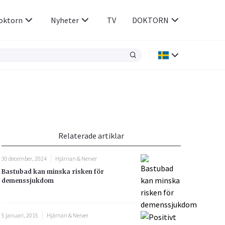
oktorn
Nyheter
TV
DOKTORN
Hjärnan & Nerver
Infektioner &
Vacciner
Hjärta & Kärl
din
e besvara
Hud & Hår
ar
n
Relaterade artiklar
Rökavvänjning
Sex & Samliv
30 december, 2024
Hjärnan & Nerver
Rörelseapparaten
Sömn & Stress
Bastubad kan minska risken för
icy.
demenssjukdom
5 januari, 2015
Hjärnan & Nerver