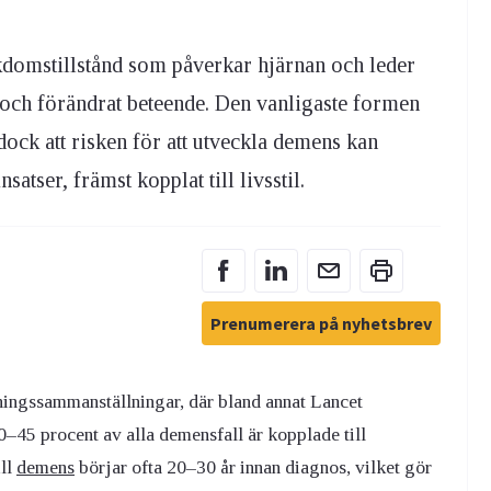
kdomstillstånd som påverkar hjärnan och leder
n och förändrat beteende. Den vanligaste formen
ock att risken för att utveckla demens kan
atser, främst kopplat till livsstil.
Prenumerera på nyhetsbrev
kningssammanställningar, där bland annat Lancet
45 procent av alla demensfall är kopplade till
ill
demens
börjar ofta 20–30 år innan diagnos, vilket gör