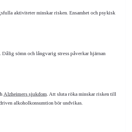
gsfulla aktiviteter minskar risken. Ensamhet och psykisk
. Dålig sömn och långvarig stress påverkar hjärnan
ch
Alzheimers sjukdom
. Att sluta röka minskar risken till
driven alkoholkonsumtion bör undvikas.