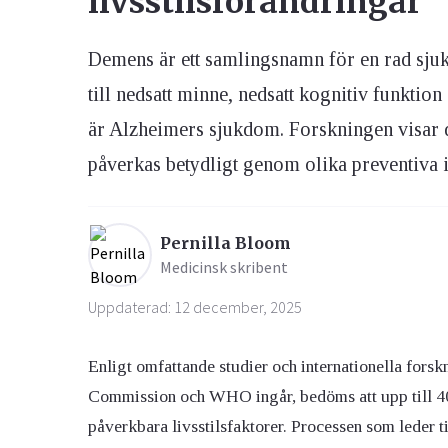
livsstilsförändringar
Demens är ett samlingsnamn för en rad sju
Ögon & Öron
Övervikt
till nedsatt minne, nedsatt kognitiv funktio
är Alzheimers sjukdom. Forskningen visar d
påverkas betydligt genom olika preventiva ins
Pernilla Bloom
Medicinsk skribent
Uppdaterad: 12 december, 2025
Enligt omfattande studier och internationella fors
Commission och WHO ingår, bedöms att upp till 40–
påverkbara livsstilsfaktorer. Processen som leder t