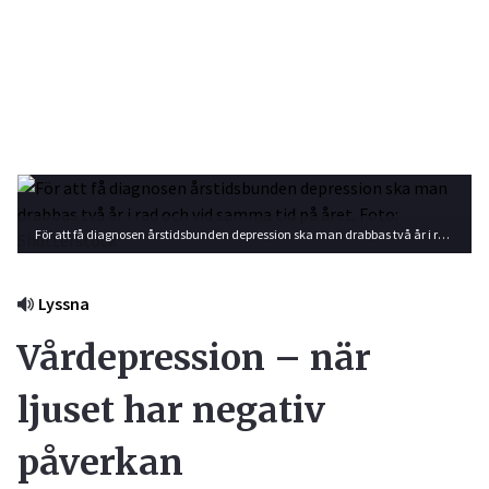
För att få diagnosen årstidsbunden depression ska man drabbas två år i rad och vid samma tid på året. Foto: Shutterstock
Lyssna
Vårdepression – när
ljuset har negativ
påverkan